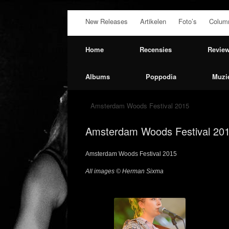
Ga
New Releases
Artikelen
Foto’s
Colum
naar
de
inhoud
Home
Recensies
Revie
Albums
Poppodia
Muzi
Amsterdam Woods Festival 2015
Amsterdam Woods Festival 20
Amsterdam Woods Festival 2015
All images © Herman Sixma