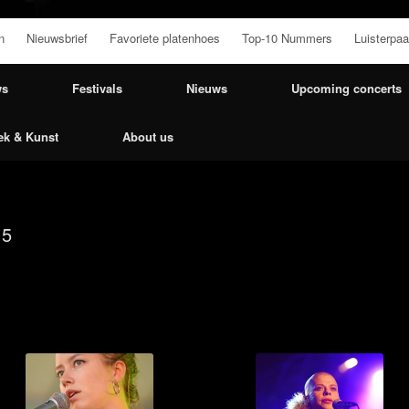
n
Nieuwsbrief
Favoriete platenhoes
Top-10 Nummers
Luisterpaa
ws
Festivals
Nieuws
Upcoming concerts
ek & Kunst
About us
15