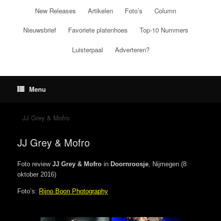
Ga
New Releases
Artikelen
Foto’s
Column
naar
de
Nieuwsbrief
Favoriete platenhoes
Top-10 Nummers
inhoud
Luisterpaal
Adverteren?
Menu
JJ Grey & Mofro
JJ Grey & Mofro
Foto review
JJ Grey & Mofro
in
Doornroosje
, Nijmegen (8
oktober 2016)
Foto’s:
Rijno Boon Photography