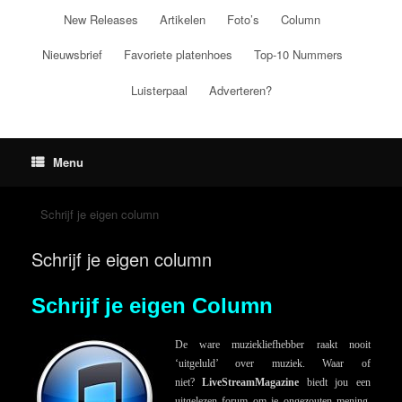
Ga
New Releases
Artikelen
Foto’s
Column
naar
de
Nieuwsbrief
Favoriete platenhoes
Top-10 Nummers
inhoud
Luisterpaal
Adverteren?
Menu
Schrijf je eigen column
Schrijf je eigen column
Schrijf je eigen Column
De ware muziekliefhebber raakt nooit
‘uitgeluld’ over muziek. Waar of
niet?
LiveStreamMagazine
biedt jou een
uitgelezen forum om je ongezouten mening,