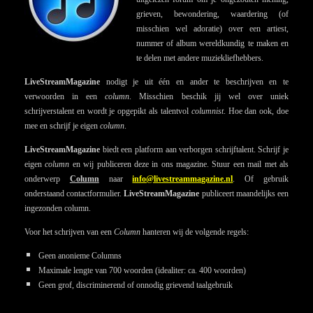
grieven, bewondering, waardering (of
misschien wel adoratie) over een artiest,
nummer of album wereldkundig te maken en
te delen met andere muziekliefhebbers.
LiveStreamMagazine
nodigt je uit één en ander te beschrijven en te
verwoorden in een
column
. Misschien beschik jij wel over uniek
schrijverstalent en wordt je opgepikt als talentvol
columnist
. Hoe dan ook, doe
mee en schrijf je eigen
column
.
LiveStreamMagazine
biedt een platform aan verborgen schrijftalent. Schrijf je
eigen
column
en wij publiceren deze in ons magazine. Stuur een mail met als
onderwerp
Column
naar
info@livestreammagazine.nl
. Of gebruik
onderstaand contactformulier.
LiveStreamMagazine
publiceert maandelijks een
ingezonden column.
Voor het schrijven van een
Column
hanteren wij de volgende regels:
Geen anonieme Columns
Maximale lengte van 700 woorden (idealiter: ca. 400 woorden)
Geen grof, discriminerend of onnodig grievend taalgebruik