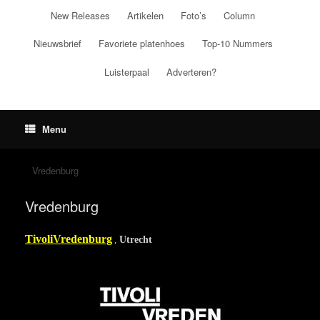
Ga
New Releases
Artikelen
Foto’s
Column
naar
de
Nieuwsbrief
Favoriete platenhoes
Top-10 Nummers
inhoud
Luisterpaal
Adverteren?
Menu
Vredenburg
Vredenburg
TivoliVredenburg
,
Utrecht