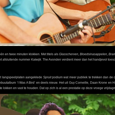
én en twee minuten klokken. Met titels als
Glasscherven, Bloedsinasappelen, Bra
het afsluitende nummer
Katwijk.
The Avonden verdient meer dan het handjevol toesc
et langspeelplaten aangeklede
Spruit
podium wat meer publiek te trekken dan de o
buutalbum ‘I Was A Bird’ en deels nieuw. Het uit Guy Corneille, Daan Krone en H
e lokken en vast te houden. Dat op zich is al een prestatie op deze vroege vrijdag