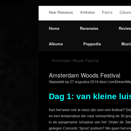
Ga
New Releases
Artikelen
Foto’s
Colum
naar
de
inhoud
Home
Recensies
Revie
Albums
Poppodia
Muzi
Amsterdam Woods Festival
Amsterdam Woods Festival
Geplaatst op
27 augustus 2016
door
LiveStreamMag
Dag 1: van kleine lui
Kan het weer ook te mooi zijn voor een festival? Die
en een temperatuur die naar verwachting de 30 grade
in de aangename schaduw van het ‘
Onder de Ster
gelegen
Concerto ‘Spruit’
podium? We gaan het erv