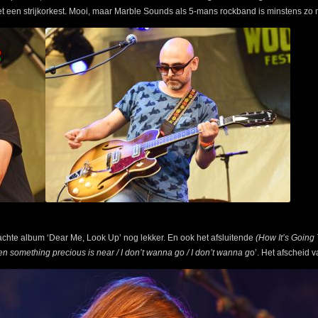
een strijkorkest. Mooi, maar Marble Sounds als 5-mans rockband is minstens zo 
achte album ‘Dear Me, Look Up’ nog lekker. En ook het afsluitende
(How It’s Going
When something precious is near / I don’t wanna go / I don’t wanna g
o’. Het afscheid 