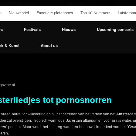
n
Nieuwsbrief
Favoriete platenhoes
Top-10 Nummers
Luisterpaa
ws
Festivals
Nieuws
Upcoming concerts
ek & Kunst
About us
azine.nl
sterliedjes tot pornosnorren
 vraag borrelt onwillekeurig op bij het betreden van het terrein van het
Amsterdam
n zal overstijgen. Tropisch warm dus. Ja, er zijn aftappunten voor gratis water. 
ren’
podium. Maar wordt het niet erg warm en benauwd in de tent van het ‘
Grot
aren.