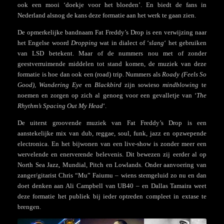
ook een mooi ‘doekje voor het bloeden’. En biedt de fans in
Nederland alsnog de kans deze formatie aan het werk te gaan zien.
De opmerkelijke bandnaam Fat Freddy’s Drop is een verwijzing naar
het Engelse woord
Dropping
wat in dialect of ‘
slang
‘ het gebruiken
van LSD betekent. Maar of de nummers nou met of zonder
geestverruimende middelen tot stand komen, de muziek van deze
formatie is hoe dan ook een (road) trip. Nummers als
Roady (Feels So
Good), Wandering Eye
en
Blackbird
zijn sowieso
mindblowing
te
noemen en zorgen op zich al genoeg voor een gevalletje van ‘
The
Rhythm’s Spacing Out My Head
‘.
De uiterst groovende muziek van Fat Freddy’s Drop is een
aanstekelijke mix van dub, reggae, soul, funk, jazz en opzwepende
electronica. En het bijwonen van een live-show is zonder meer een
wervelende en enerverende belevenis. Dit bewezen zij eerder al op
North Sea Jazz, Mundial, Pitch en Lowlands. Onder aanvoering van
zanger/gitarist Chris “Mu” Faiumu – wiens stemgeluid zo nu en dan
doet denken aan Ali Campbell van UB40 – en Dallas Tamaira weet
deze formatie het publiek bij ieder optreden compleet in extase te
brengen.