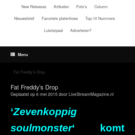
Ga
New Releases
Artikelen
Foto’s
Column
naar
de
Nieuwsbrief
Favoriete platenhoes
Top-10 Nummers
inhoud
Luisterpaal
Adverteren?
Menu
Fat Freddy’s Drop
Fat Freddy’s Drop
Geplaatst op
6 mei 2015
door
LiveStreamMagazine.nl
‘
Zevenkoppig
soulmonster
‘ komt