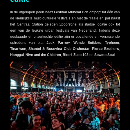
In de afgelopen jaren heeft
Festival Mundial
zich ontpopt tot één van
de kleurrijkste multi-culturele festivals en met de fraaie en pal naast
het Centraal Station gelegen
Spoorzone
als stadse locatie ook tot
één van de leukste urban festivals van Nederland. Tijdens deze
geslaagde en uitverkochte editie zijn er opvallende en verrassende
optredens van o.a.
Jack Parrow
,
Wende Snijders
,
Typhoon
,
Tinariwen
,
Shantel & Bucovina Club Orchestar
,
Pierce Brothers
,
Hanggai
,
Nive and the Children
,
Bitori
,
Zuco 103
en
Soweto Soul
.