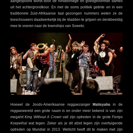
aangespoord wordt door de rondborstige en goedgevormde dames
uit het achtergrondkoor. En met de soms politiek getinte en in een
traditionele Zuid-Afrikaanse taal gezongen nummers weten ze de
toeschouwers daadwerkelijk bij de kladden te grijpen en denkbeeldig
mee te voeren naar de townships van Soweto.
Hoewel de Joods-Amerikaanse reggaezanger
Matisyahu
in de
reggaewereld een grote naam is en onder meer bekend is van zijn
megahit
King Without A Crown
valt zijn optreden in de grote
Fontys
Koepelhal
wat tegen. Zeker als je dit afzet tegen zijn overtuigende
optreden op Mundial in 2013. Wellicht heeft dit te maken met zijn