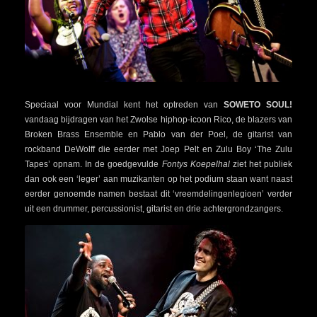
Speciaal voor Mundial kent het optreden van
SOWETO SOUL!
vandaag bijdragen van het Zwolse hiphop-icoon Rico, de blazers van
Broken Brass Ensemble en Pablo van der Poel, de gitarist van
rockband DeWolff die eerder met Joep Pelt en Zulu Boy ‘The Zulu
Tapes’ opnam. In de goedgevulde
Fontys Koepelhal
ziet het publiek
dan ook een ‘leger’ aan muzikanten op het podium staan want naast
eerder genoemde namen bestaat dit ‘vreemdelingenlegioen’ verder
uit een drummer, percussionist, gitarist en drie achtergrondzangers.