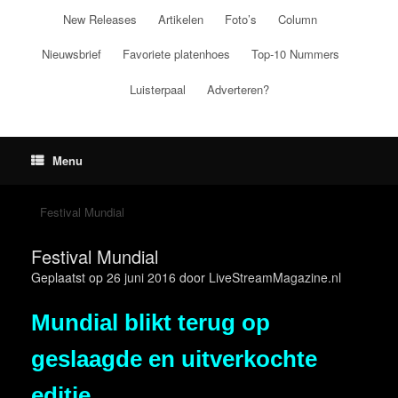
Ga
New Releases
Artikelen
Foto’s
Column
naar
de
Nieuwsbrief
Favoriete platenhoes
Top-10 Nummers
inhoud
Luisterpaal
Adverteren?
Menu
Festival Mundial
Festival Mundial
Geplaatst op
26 juni 2016
door
LiveStreamMagazine.nl
Mundial blikt terug op
geslaagde en uitverkochte
editie