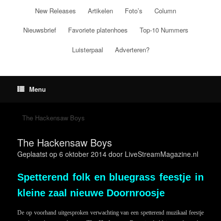
Ga
New Releases
Artikelen
Foto’s
Column
naar
de
Nieuwsbrief
Favoriete platenhoes
Top-10 Nummers
inhoud
Luisterpaal
Adverteren?
Menu
The Hackensaw Boys
The Hackensaw Boys
Geplaatst op
6 oktober 2014
door
LiveStreamMagazine.nl
Spetterend folk en bluegrass feestje in
kleine zaal nieuwe Doornroosje
De op voorhand uitgesproken verwachting van een spetterend muzikaal feestje