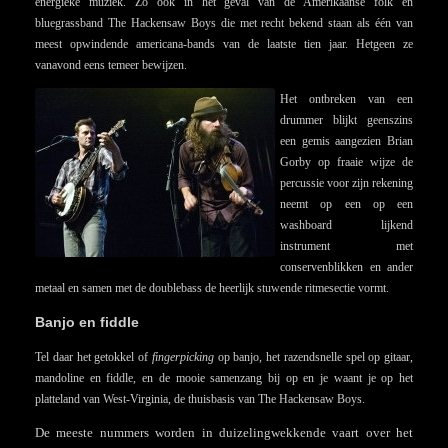
energieke muziek. Zo ook in het geval van de Amerikaanse folk en
bluegrassband The Hackensaw Boys die met recht bekend staan als één van
meest opwindende americana-bands van de laatste tien jaar. Hetgeen ze
vanavond eens temeer bewijzen.
Het ontbreken van een
drummer blijkt geenszins
een gemis aangezien Brian
Gorby op fraaie wijze de
percussie voor zijn rekening
neemt op een op een
washboard lijkend
instrument met
conservenblikken en ander
metaal en samen met de doublebass de heerlijk stuwende ritmesectie vormt.
Banjo en fiddle
Tel daar het getokkel of
fingerpicking
op banjo, het razendsnelle spel op gitaar,
mandoline en fiddle, en de mooie samenzang bij op en je waant je op het
platteland van West-Virginia, de thuisbasis van The Hackensaw Boys.
De meeste nummers worden in duizelingwekkende vaart over het