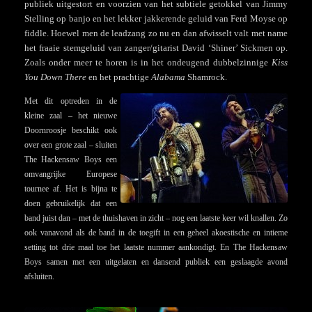
publiek uitgestort en voorzien van het subtiele getokkel van Jimmy
Stelling op banjo en het lekker jakkerende geluid van Ferd Moyse op
fiddle. Hoewel men de leadzang zo nu en dan afwisselt valt met name
het fraaie stemgeluid van zanger/gitarist David ‘Shiner’ Sickmen op.
Zoals onder meer te horen is in het ondeugend dubbelzinnige
Kiss
You Down There
en het prachtige
Alabama
Shamrock.
Met dit optreden in de
kleine zaal – het nieuwe
Doornroosje beschikt ook
over een grote zaal – sluiten
The Hackensaw Boys een
omvangrijke Europese
tournee af. Het is bijna te
doen gebruikelijk dat een
band juist dan – met de thuishaven in zicht – nog een laatste keer wil knallen. Zo
ook vanavond als de band in de toegift in een geheel akoestische en intieme
setting tot drie maal toe het laatste nummer aankondigt. En The Hackensaw
Boys samen met een uitgelaten en dansend publiek een geslaagde avond
afsluiten.