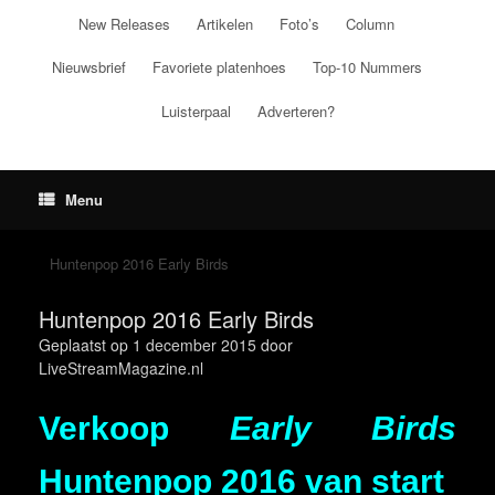
Ga
New Releases
Artikelen
Foto’s
Column
naar
de
Nieuwsbrief
Favoriete platenhoes
Top-10 Nummers
inhoud
Luisterpaal
Adverteren?
Menu
Huntenpop 2016 Early Birds
Huntenpop 2016 Early Birds
Geplaatst op
1 december 2015
door
LiveStreamMagazine.nl
Verkoop
Early Birds
Huntenpop 2016 van start