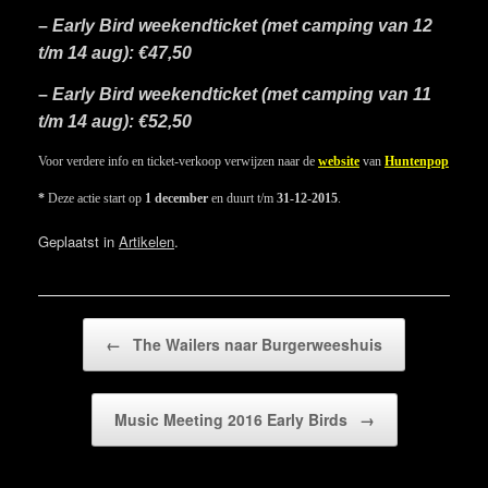
–
Early Bird weekendticket (met camping van 12
t/m 14 aug): €47,50
–
Early Bird weekendticket (met camping van 11
t/m 14 aug): €52,50
Voor verdere info en ticket-verkoop verwijzen naar de
website
van
Huntenpop
*
Deze actie start op
1 december
en duurt t/m
31-12-2015
.
Geplaatst in
Artikelen
.
Bericht navigatie
←
The Wailers naar Burgerweeshuis
Music Meeting 2016 Early Birds
→