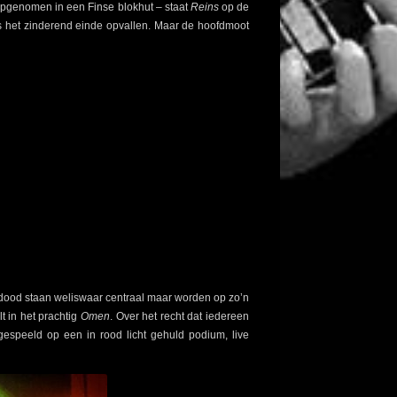
opgenomen in een Finse blokhut – staat
Reins
op de
s het zinderend einde opvallen. Maar de hoofdmoot
en dood staan weliswaar centraal maar worden op zo’n
t in het prachtig
Omen
. Over het recht dat iedereen
espeeld op een in rood licht gehuld podium, live