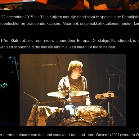
 december 2015 als Thijs Kuijken met zijn band staat te spelen in de Paradijskerk
 kroonluchter en brandende kaarsen. Maar ook ongemakkelijk zittende houten ker
t
I Am Oak
trekt met een nieuw album door Europa. De statige Paradijskerk is 
an een schoonheid die met elk album alleen maar lijkt toe te nemen.
ier eerdere albums van de band vanavond aan bod. Van ‘Oasem
’
(2011) worden
O