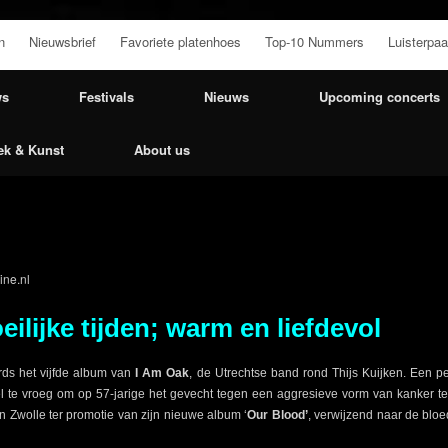
n
Nieuwsbrief
Favoriete platenhoes
Top-10 Nummers
Luisterpaa
ws
Festivals
Nieuws
Upcoming concerts
ek & Kunst
About us
ne.nl
eilijke tijden; warm en liefdevol
rds het vijfde album van
I Am Oak
, de Utrechtse band rond Thijs Kuijken. Een pe
veel te vroeg om op 57-jarige het gevecht tegen een aggresieve vorm van kanker t
n Zwolle ter promotie van zijn nieuwe album ‘
Our Blood’
, verwijzend naar de blo