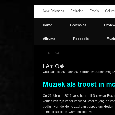
Ga
New Releases
Artikelen
Foto’s
Colum
naar
de
inhoud
Home
Recensies
Revie
Albums
Poppodia
Muzi
I Am Oak
I Am Oak
Geplaatst op
25 maart 2016
door
LiveStreamMagazi
Muziek als troost in mo
Op 26 februari 2016 verscheen bij Snowstar Reco
verlies van zijn vader verwerkt. Veel te jong en 
podium van de kleine zaal van poppodium
Hedon
i
in moeilijke tijden; warm en liefdevol.