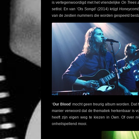
is vertegenwoordigd met het vriendelijke
On Trees a
setlist. En van ‘Ols Songd’ (2014) krijgt
Honeycom
van de zestien nummers die worden gespeeld bestaa
‘
Our Blood
’ mocht geen treurig album worden. Dat h
manier verwoord dat de thematiek herkenbaar is voo
heeft zijn eigen weg te kiezen in
Own
. Of over ni
onheilspellend mooi.