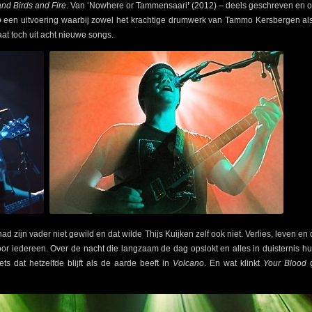
nd Birds and Fire
. Van ‘Nowhere or Tammensaari
’
(2012) – deels geschreven en 
b
een uitvoering waarbij zowel het krachtige drumwerk van Tammo Kersbergen al
t toch uit acht nieuwe songs.
ad zijn vader niet gewild en dat wilde Thijs Kuijken zelf ook niet. Verlies, leven 
r iedereen. Over de nacht die langzaam de dag opslokt en alles in duisternis hul
ets dat hetzelfde blijft als de aarde beeft in
Volcano
. En wat klinkt
Your Blood
g