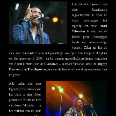
Een optreden bijwonen van
deze Jamaicaanse
reggaeformatie is voor de
ware rootsreggae fan
eigenlijk een must.
Israel
Vibration
is een van de
laatste grote rootsreggae
bands met meerstemmige
vocalen. Zeker na het ter
ziele gaan van
Culture
– na het plotselinge overlijden van Joseph Hill tijdens
een Europese tour in 2006 – en het wegens gezondheidsproblemen wegvallen
van Albert Griffiths van de
Gladiators
– is Israël Vibration, naast de
Mighty
Diamonds
en
The Heptones
, een van de laatste
still standing
exponenten van
dit genre.
Alle reden dus deze
legendarische formatie aan
het werk te zien. Zeker
gezien het feit dat de kern
van Israel Vibration – na
het verlaten van de band