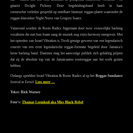
gitarist Dwight Pickney. Deze begeleidingsband heeft in haar
roemruchte verleden gespeeld op ontelbare fameuze reggae-platen waaronder de
reggae-klassieker Night Nurse van Gregory Isaacs.
Vanavond worden de Roots Radics bijgestaan door twee vrouwelijke backing
vocalisten die met hun fraaie zang de muziek nog extra
harmony
meegeven. Met
het optreden van Israel Vibration is Tivoli getuige geweest van een legendarisch
concert van een even legendarische reggae-formatie begeleid door Jamaica’s
beste backing band. Daarmee mag het aanwezige publiek zich gelukkig prijzen
dat zij de absolute top van de Jamaicaanse rootsreggae aan het werk gezien
hebben.
Onlangs speelden Israel Vibration & Roots Radics al op het
Reggae Sundance
festival in Eersel.
Lees meer …
Tekst: Rick Warner
Foto’s:
Thamar Leemkuil aka Miss Black Rebel