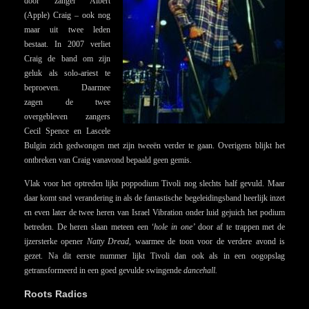
door zanger Albert
(Apple) Craig – ook nog
maar uit twee leden
bestaat. In 2007 verliet
Craig de band om zijn
geluk als solo-ariest te
beproeven. Daarmee
zagen de twee
overgebleven zangers
Cecil Spence en Lascele
Bulgin zich gedwongen met zijn tweeën verder te gaan. Overigens blijkt het
ontbreken van Craig vanavond bepaald geen gemis.
Vlak voor het optreden lijkt poppodium Tivoli nog slechts half gevuld. Maar
daar komt snel verandering in als de fantastische begeleidingsband heerlijk inzet
en even later de twee heren van Israel Vibration onder luid gejuich het podium
betreden. De heren slaan meteen een
‘hole in one’
door af te trappen met de
ijzersterke opener
Natty Dread
, waarmee de toon voor de verdere avond is
gezet. Na dit eerste nummer lijkt Tivoli dan ook als in een oogopslag
getransformeerd in een goed gevulde swingende
dancehall.
Roots Radics