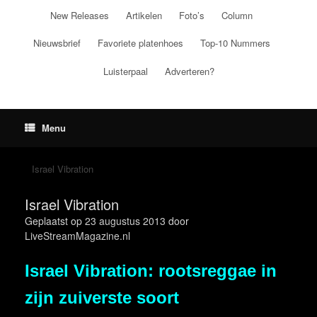
Ga
New Releases
Artikelen
Foto’s
Column
naar
de
Nieuwsbrief
Favoriete platenhoes
Top-10 Nummers
inhoud
Luisterpaal
Adverteren?
Menu
Israel Vibration
Israel Vibration
Geplaatst op
23 augustus 2013
door
LiveStreamMagazine.nl
Israel Vibration: rootsreggae in
zijn zuiverste soort