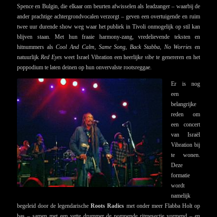
Spence en Bulgin, die elkaar om beurten afwisselen als leadzanger – waarbij de
ander prachtige achtergrondvocalen verzorgt – geven een overtuigende en ruim
twee uur durende show weg waar het publiek in Tivoli onmogelijk op stil kan
blijven staan. Met hun fraaie harmony-zang, vredelievende teksten en
hitnummers als
Cool And Calm,
Same Song
,
Back Stabba
,
No Worries
en
natuurlijk
Red Eyes
weet Israel Vibration een heerlijke
vibe
te genereren en het
poppodium te laten deinen op hun onvervalste rootsreggae.
Er is nog
een
belangrijke
reden om
een concert
van Israël
Vibration bij
te wonen.
Deze
formatie
wordt
namelijk
begeleid door de legendarische
Roots Radics
met onder meer Flabba Holt op
bas – samen met een vette drummer de pompende ritmesectie vormend – en