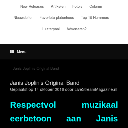
Ga
New Releases
Artikelen
Foto’s
Column
naar
de
Nieuwsbrief
Favoriete platenhoes
Top-10 Nummers
inhoud
Luisterpaal
Adverteren?
Menu
Janis Joplin’s Original Band
Janis Joplin’s Original Band
Geplaatst op
14 oktober 2016
door
LiveStreamMagazine.nl
Respectvol muzikaal
eerbetoon aan Janis