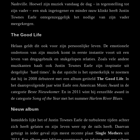
Nashville. Hoewel zijn muziek vandaag de dag – in tegenstelling tot
zijn vader – een stuk ingetogener en minder rauw klinkt heeft Justin
Townes Earle ontegenzeggelijk het nodige van zijn vader
meegekregen.
The Good Life
Helaas geldt dit ook voor zijn persoonlijke leven. De emotionele
ondertoon van zijn muziek komt in eerste instantie voort uit een
leven van drugsgebruik en stukgelopen relaties. Zoals vele andere
muzikanten haalt ook Justin Townes Earle zijn inspiratie uit
dergelijke ‘hard times’. In dat opzicht is het opmerkelijk te noemen
dat hij in 2008 debuteert met een album getiteld
The Good Life
. In
het daaropvolgende jaar wint Earle een American Music Award in de
categorie
Beste Nieuwkomer
. En in 2011 wint hij eenzelfde award in
de categorie
Song of the Year
met het nummer
Harlem River Blues
.
Nieuw album
Inmiddels lijkt het of Justin Townes Earle de turbulente tijden achter
zich heeft gelaten en zijn leven weer op de rails heeft. Daarvan
getuigt in ieder geval zijn meest recente plaat
Single Mothers
uit
2014. Een album met lekkere countryrock en teksten met een scherp