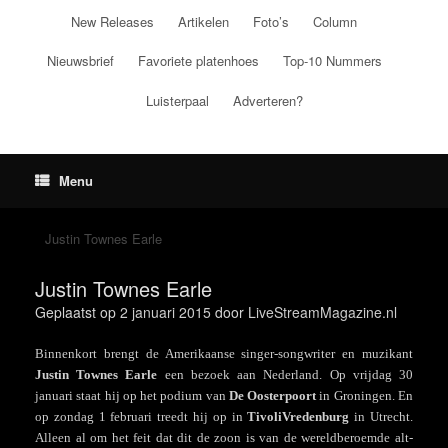
Ga
New Releases
Artikelen
Foto’s
Column
naar
de
Nieuwsbrief
Favoriete platenhoes
Top-10 Nummers
inhoud
Luisterpaal
Adverteren?
Menu
Justin Townes Earle
Justin Townes Earle
Geplaatst op
2 januari 2015
door
LiveStreamMagazine.nl
Binnenkort brengt de Amerikaanse singer-songwriter en muzikant
Justin Townes Earle
een bezoek aan Nederland. Op vrijdag 30
januari staat hij op het podium van
De Oosterpoort
in Groningen. En
op zondag 1 februari treedt hij op in
TivoliVredenburg
in Utrecht.
Alleen al om het feit dat dit de zoon is van de wereldberoemde alt-