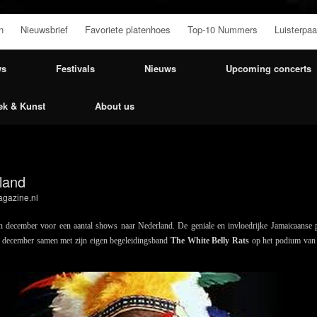
n
Nieuwsbrief
Favoriete platenhoes
Top-10 Nummers
Luisterpaa
ws
Festivals
Nieuws
Upcoming concerts
ek & Kunst
About us
land
gazine.nl
 december voor een aantal shows naar Nederland. De geniale en invloedrijke Jamaicaanse 
8 december samen met zijn eigen begeleidingsband
The White Belly Rats
op het podium va