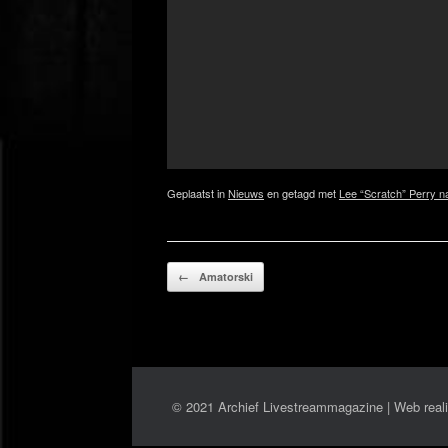
Geplaatst in
Nieuws
en getagd met
Lee “Scratch” Perry n
Bericht navigatie
←
Amatorski
© 2021 Archief Livestreammagazine | Web reali