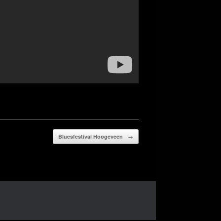
Bluesfestival Hoogeveen
→