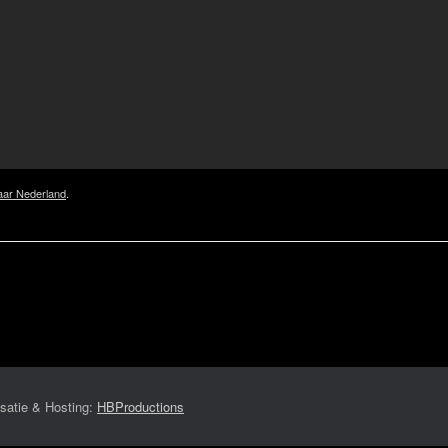
aar Nederland
.
satie & Hosting:
HBProductions