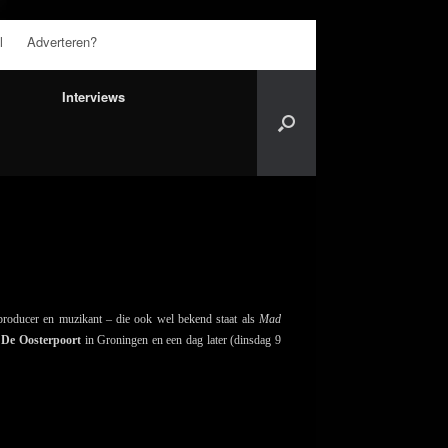
l
Adverteren?
Interviews
producer en muzikant – die ook wel bekend staat als
Mad
n
De Oosterpoort
in Groningen en een dag later (dinsdag 9