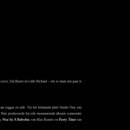
ewis, Sid Barret en Little Richard – om er maar een paar te
an reggae en dub. Via het befaamde label Studio One van
op. Hier produceerde hij vele monumentale albums waaronder
n,
War In A Babylon
van Max Romeo en
Party Time
van