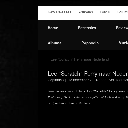
Ga
New Releases
Artikelen
Foto’s
Colum
naar
de
inhoud
Home
Recensies
Revie
Albums
Poppodia
Muzi
Lee “Scratch” Perry naar Nederland
Lee “Scratch” Perry naar Neder
Geplaatst op
18 november 2014
door
LiveStreamMa
Goed nieuws voor de fans:
Lee “Scratch” Perry
komt in
Professor
,
The Upsetter
en
Godfather of Dub
– staat op 
dec.) in
Luxor Live
in Arnhem.