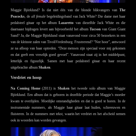
Maggie Björklund? Is dat niet één van die blonde blikvangers van
The
Peacocks
, de
all female
begeleidingsband van Jack White? Die dame met haar
pedalsteel gitaar op het album
Lazaretto
van diezelfde Jack White en die
daarnaast bijdragen levert aan bijvoorbeeld het album
Tucson
van Giant Giant
Sand? Ja, die Maggie Björklund staat vanavond voor circa 50 bezoekers in een
van de kleinste zalen van TivoliVredenburg. Frustrerend? “Nee hoor”, antwoord
ze na afloop van haar optreden. “Deze mensen zijn speciaal voor mij gekomen
en dat geeft een vreselijk goed gevoel”. Vanavond staat zij in het middelpunt,
letterlijk en figuurlijk. Samen met haar pedalsteel gitaar en haar recent
uitgebrachte album
Shaken
.
Verdriet en hoop
Na Coming Home
(2011) is
Shaken
het tweede solo album van Maggie
Björklund. Een album dat is geboren in dezelfde periode dat Maggie’s moeder
kwam te overlijden. Moeilijke omstandigheden en dat is goed te horen. In de
instrumentale nummers, als Maggie haar gitaar laat huilen, schreeuwen en
fluisteren. In de nummers met tekst, waarin het verdriet en het afscheid nemen
ook in woorden kan worden gevangen.