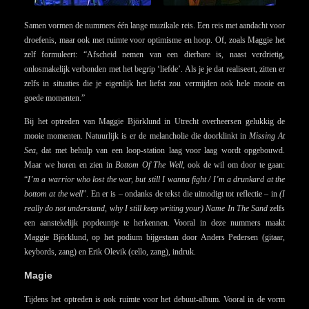
Samen vormen de nummers één lange muzikale reis. Een reis met aandacht voor
droefenis, maar ook met ruimte voor optimisme en hoop. Of, zoals Maggie het
zelf formuleert: “Afscheid nemen van een dierbare is, naast verdrietig,
onlosmakelijk verbonden met het begrip ‘liefde’. Als je je dat realiseert, zitten er
zelfs in situaties die je eigenlijk het liefst zou vermijden ook hele mooie en
goede momenten.”
Bij het optreden van Maggie Björklund in Utrecht overheersen gelukkig de
mooie momenten. Natuurlijk is er de melancholie die doorklinkt in
Missing At
Sea
, dat met behulp van een loop-station laag voor laag wordt opgebouwd.
Maar we horen en zien in
Bottom Of The Well
, ook de wil om door te gaan:
“
I’m a warrior who lost the war, but still I wanna fight / I’m a drunkard at the
bottom at the well
”. En er is – ondanks de tekst die uitnodigt tot reflectie – in
(I
really do not understand, why I still keep writing your) Name In The Sand
zelfs
een aanstekelijk popdeuntje te herkennen. Vooral in deze nummers maakt
Maggie Björklund, op het podium bijgestaan door Anders Pedersen (gitaar,
keybords, zang) en Erik Olevik (cello, zang), indruk.
Magie
Tijdens het optreden is ook ruimte voor het debuut-album. Vooral in de vorm