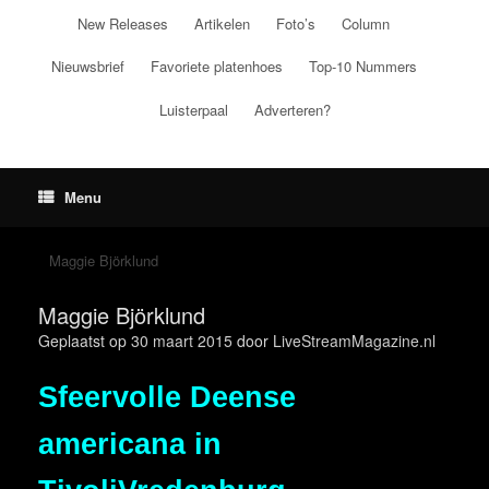
Ga
New Releases
Artikelen
Foto’s
Column
naar
de
Nieuwsbrief
Favoriete platenhoes
Top-10 Nummers
inhoud
Luisterpaal
Adverteren?
Menu
Maggie Björklund
Maggie Björklund
Geplaatst op
30 maart 2015
door
LiveStreamMagazine.nl
Sfeervolle Deense
americana in