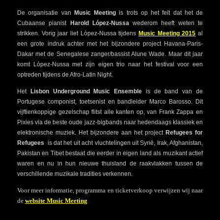
De organisatie van
Music Meeting
is trots op het feit dat het de
Cubaanse pianist
Harold López-Nussa
wederom heeft weten te
strikken. Vorig jaar liet López-Nussa tijdens
Music Meeting 2015
al
een grote indruk achter met het bijzondere project Havana-Paris-
Dakar met de Senegalese zanger/bassist Alune Wade. Maar dit jaar
komt López-Nussa met zijn eigen trio naar het festival voor een
optreden tijdens de Afro-Latin Night.
Het
Lisbon Underground Music Ensemble
is de band van de
Portugese componist, toetsenist en bandleider Marco Barosso. Dit
vijftienkoppige gezelschap flitst alle kanten op, van Frank Zappa en
Pixies via de beste oude jazz-bigbands naar hedendaags klassiek en
elektronische muziek. Het bijzondere aan het project
Refugees for
Refugees
is dat het uit acht vluchtelingen uit Syrië, Irak, Afghanistan,
Pakistan en Tibet bestaat die eerder in eigen land als muzikant actief
waren en nu in hun nieuwe thuisland de raakvlakken tussen de
verschillende muzikale tradities verkennen.
Voor meer informatie, programma en ticketverkoop verwijzen wij naar
de
website Music Meeting