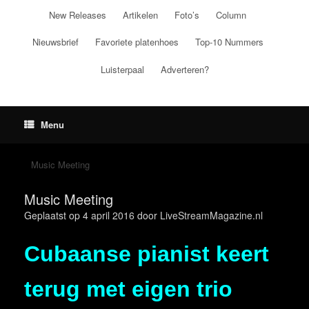
Ga
New Releases
Artikelen
Foto’s
Column
naar
de
Nieuwsbrief
Favoriete platenhoes
Top-10 Nummers
inhoud
Luisterpaal
Adverteren?
Menu
Music Meeting
Music Meeting
Geplaatst op
4 april 2016
door
LiveStreamMagazine.nl
Cubaanse pianist keert
terug met eigen trio