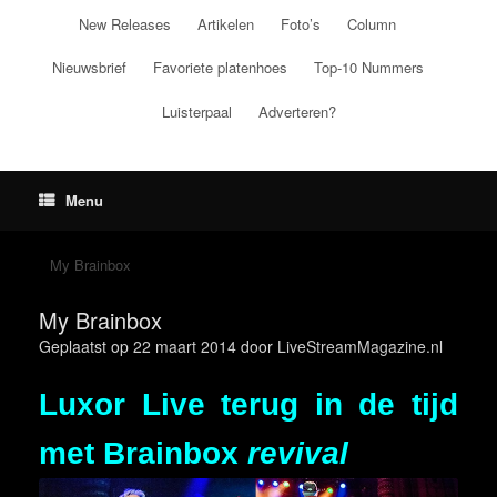
Ga
New Releases
Artikelen
Foto’s
Column
naar
de
Nieuwsbrief
Favoriete platenhoes
Top-10 Nummers
inhoud
Luisterpaal
Adverteren?
Menu
My Brainbox
My Brainbox
Geplaatst op
22 maart 2014
door
LiveStreamMagazine.nl
Luxor Live terug in de tijd
met Brainbox
revival