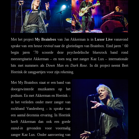
Met het project
My Brainbox
van Jan Akkerman is in
Luxor Live
vanavond
sprake van een heuse
revival
naar de gloriedagen van Brainbox. Eind jaren ‘ 60
begin jaren ’70 scoorde deze psychedelische bluesrock band rond
meestergitarist Akkerman – en toen nog met zanger Kaz Lux – internationale
hits met nummers als
Down Man
en
Dark Rose.
In dit project neemt Bert
Heerink de zangpartijen voor zijn rekening.
Met My Brainbox staat er een band van
doorgewinterde muzikanten op het
podium. En met Akkerman en Heerink –
in het verleden onder meer zanger van
rockband Vandenberg – is sprake van
een aantal decennia ervaring. In Heerink
heeft Akkerman dan ook een goede
stand-in
gevonden voor voormalig
zanger Kaz Lux. Onder aanvoering van