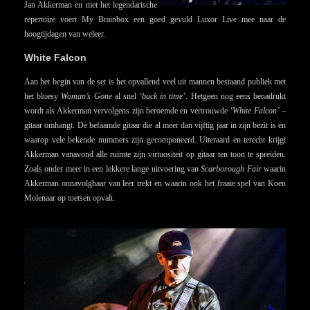
Jan Akkerman en met het legendarische
repertoire voert My Brainbox een goed gevuld Luxor Live mee naar de
hoogtijdagen van weleer.
White Falcon
Aan het begin van de set is het opvallend veel uit mannen bestaand publiek met
het bluesy
Woman’s Gone
al snel
‘back in time’
. Hetgeen nog eens benadrukt
wordt als Akkerman vervolgens zijn beroemde en vertrouwde
‘White Falcon’
–
gitaar omhangt. De befaamde gitaar die al meer dan vijftig jaar in zijn bezit is en
waarop vele bekende nummers zijn gecomponeerd. Uiteraard en terecht krijgt
Akkerman vanavond alle ruimte zijn virtuositeit op gitaar ten toon te spreiden.
Zoals onder meer in een lekkere lange uitvoering van
Scarborough Fair
waarin
Akkerman onnavolgbaar van leer trekt en waarin ook het fraaie spel van Koen
Molenaar op toetsen opvalt.