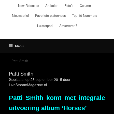
Ga
New Releases
Artikelen
Foto’s
Column
naar
de
Nieuwsbrief
Favoriete platenhoes
Top-10 Nummers
inhoud
Luisterpaal
Adverteren?
Menu
Patti Smith
Patti Smith
Geplaatst op
23 september 2015
door
LiveStreamMagazine.nl
Patti Smith komt met integrale
uitvoering album ‘Horses’