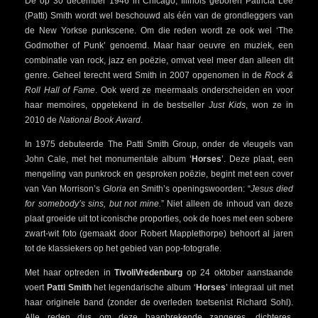
De op 30 december 1946 in Chicago, Illinois geboren Patricia Lee
(Patti) Smith wordt wel beschouwd als één van de grondleggers van
de New Yorkse punkscene. Om die reden wordt ze ook wel ‘The
Godmother of Punk’ genoemd. Maar haar oeuvre en muziek, een
combinatie van rock, jazz en poëzie, omvat veel meer dan alleen dit
genre. Geheel terecht werd Smith in 2007 opgenomen in de
Rock &
Roll Hall of Fame
. Ook werd ze meermaals onderscheiden en voor
haar memoires, opgetekend in de bestseller
Just Kids
, won ze in
2010 de
National Book Award
.
In 1975 debuteerde The Patti Smith Group, onder de vleugels van
John Cale, met het monumentale album ‘
Horses
’. Deze plaat, een
mengeling van punkrock en gesproken poëzie, begint met een cover
van Van Morrison’s
Gloria
en Smith’s openingswoorden: “
Jesus died
for somebody’s sins, but not mine.
” Niet alleen de inhoud van deze
plaat groeide uit tot iconische proporties, ook de hoes met een sobere
zwart-wit foto (gemaakt door Robert Mapplethorpe) behoort al jaren
tot de klassiekers op het gebied van pop-fotografie.
Met haar optreden in
TivoliVredenburg
op 24 oktober aanstaande
voert
Patti Smith
het legendarische album ‘
Horses
’ integraal uit met
haar originele band (zonder de overleden toetsenist Richard Sohl).
Alle reden dus om deze baanbrekende zangeres, dichteres,