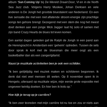
album ‘
Sun Coming Up
’ bij
De Wereld Draait Door
, VI en in de North
Sea Jazz club. Volgens Harry Muskee, Johan Derksen en vele
anderen is De Jongh het grootste bluestalent van Nederland. En een
live sensatie die met een niet aflatende stroom energie zijn prachtige
songs ten gehore brengt. Gezegend met een stem die nog het meest
doet denken aan een jonge Mick Jagger laat hij solo of samen met
zijn band Crazy Hearts de blues tot leven komen.
Een aantal dagen geleden gaf de Ralph de Jongh in een pand aan
de Herengracht in Amsterdam een ‘geheim’ optreden. Tussen de sets
door sprak ik kort met de bluesman die meer oogt als een
basketballer dan als een zanger/gitarist.
Naast je muzikale activiteiten ben je ook een schilder.
“Ik ben gelijktijdig met muziek maken en schilderen begonnen. Ik
denk dat niet veel mensen dit weten. Op 8 november open ik in
Hengelo, uiteraard op muzikale wijze, mijn eerste grote expositie met
ongeveer twintig doeken. En hier ben ik trots op.”
Hoe kijk je terug op je carrière?
“Ik ben zeer tevreden met mijn carrière tot nu toe en zou er niets aan