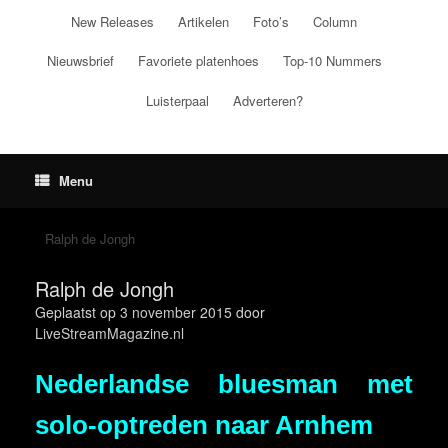
Ga
New Releases
Artikelen
Foto’s
Column
naar
de
Nieuwsbrief
Favoriete platenhoes
Top-10 Nummers
inhoud
Luisterpaal
Adverteren?
Menu
Ralph de Jongh
Ralph de Jongh
Geplaatst op
3 november 2015
door
LiveStreamMagazine.nl
Nederlandse bluesman met
solo-optreden naar Arnhem