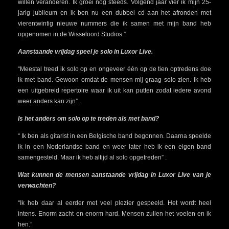
willen veranderen. Ik groei nog steeds. Volgend jaar vier ik mijn 25-
jarig jubileum en ik ben nu een dubbel cd aan het afronden met
vierentwintig nieuwe nummers die ik samen met mijn band heb
opgenomen in de Wisseloord Studios.”
Aanstaande vrijdag speel je solo in Luxor Live.
“Meestal treed ik solo op en ongeveer één op de tien optredens doe
ik met band. Gewoon omdat de mensen mij graag solo zien. Ik heb
een uitgebreid repertoire waar ik uit kan putten zodat iedere avond
weer anders kan zijn”.
Is het anders om solo op te treden als met band?
“ Ik ben als gitarist in een Belgische band begonnen. Daarna speelde
ik in een Nederlandse band en weer later heb ik een eigen band
samengesteld. Maar ik heb altijd al solo opgetreden” .
Wat kunnen de mensen aanstaande vrijdag in Luxor Live van je
verwachten?
“Ik heb daar al eerder met veel plezier gespeeld. Het wordt heel
intens. Enorm zacht en enorm hard. Mensen zullen het voelen en ik
hen.”