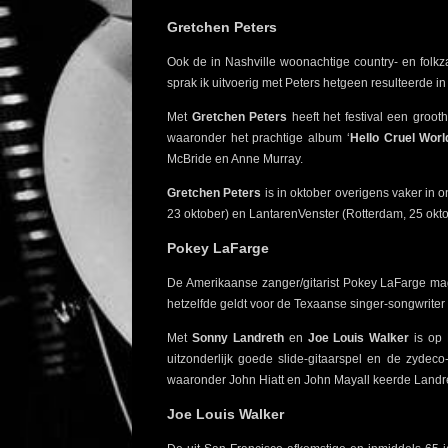
Gretchen Peters
Ook de in Nashville woonachtige country- en folk
sprak ik uitvoerig met Peters hetgeen resulteerde i
Met
Gretchen Peters
heeft het festival een groot
waaronder het prachtige album ‘
Hello Cruel Worl
McBride en Anne Murray.
Gretchen Peters
is in oktober overigens vaker in 
23 oktober) en LantarenVenster (Rotterdam, 25 okto
Pokey LaFarge
De Amerikaanse zanger/gitarist Pokey LaFarge mag
hetzelfde geldt voor de Texaanse singer-songwriter
Met
Sonny Landreth
en
Joe Louis Walker
is op 
uitzonderlijk goede slide-gitaarspel en de zydec
waaronder John Hiatt en John Mayall keerde Landr
Joe Louis Walker