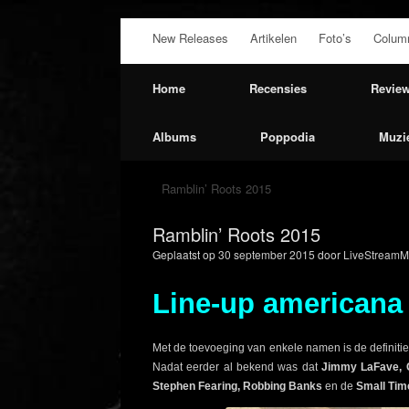
Ga
New Releases
Artikelen
Foto’s
Colum
naar
de
inhoud
Home
Recensies
Revie
Albums
Poppodia
Muzi
Ramblin’ Roots 2015
Ramblin’ Roots 2015
Geplaatst op
30 september 2015
door
LiveStreamM
Line-up americana 
Met de toevoeging van enkele namen is de definitiev
Nadat eerder al bekend was dat
Jimmy LaFave, G
Stephen Fearing, Robbing Banks
en de
Small Tim