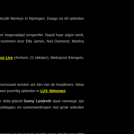
ekcafé Merleyn in Nijmegen. Daags na dit optreden
 een begenadigd songwriter. Naast haar eigen werk,
er nummers voor Etta James, Neil Diamond, Martina
xor Live
(Arnhem, 21 oktober), Metropool (Hengelo,
 beschouwd worden als één van de headliners. Maar
 een prachtig optreden in
LUX, Nijmegen
slide-gitarist
Sonny Landreth
staat vanwege zijn
 uitstapjes en samenwerkingen met grote artiesten