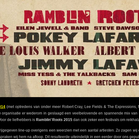
014
(met optredens van onder meer Robert Cray, Lee Fields & The Expressions, M
 organisatie er wederom in geslaagd een veelbelovende en spannende mix van rhy
Voor de liefhebbers is
Ramblin’ Roots 2015
dan ook zeker een festivals om reikhalze
vrijgegeven line-up overigens een weerzien met een aantal artiesten. Zo zagen wi
aken wij hem na afloop. Dit resulteerde uiteindelijk in een eerder door ons gep