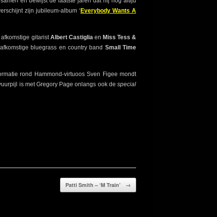
amen en bewijst de laatste jaren dat hij nog altijd
erschijnt zijn jubileum-album ‘
Everybody Wants A
 afkomstige gitarist
Albert Castiglia
en
Miss Tess &
afkomstige bluegrass en country band
Small Time
formatie rond Hammond-virtuoos Sven Figee mondt
 vuurpijl is met Gregory Page onlangs ook de
special
Patti Smith – ‘M Train’
→