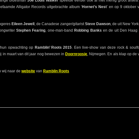
-jarige bluesman
Joe Louis Walker
speelde eerder ook al met menig groot artiest s
t befaamde Alligator Records uitgebrachte album ‘
Hornet’s Nest
’ en op 9 oktober v
angeres
Eileen Jewell
, de Canadese zanger/gitarist
Steve Dawson
, de uit New York
ngwriter
Stephen Fearing
, one-man-band
Robbing Banks
en de uit Den Haag 
hun opwachting op
Ramblin’ Roots 2015
. Een live-show van deze rock & soul
ij in maart van dit jaar nog bewezen in
Doornroosje
, Nijmegen. En als klap op de
n wij naar de
website
van
Ramblin Roots