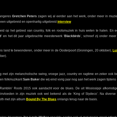
zangeres
Gretchen Peters
zagen wij al eerder aan het werk, onder meer in muzi
n een uitgebreid en openhartig uitgebreid
interview
heid op het gebied van country, folk en rootsmuziek in huis weten te halen. En
d
’ en het dit jaar uitgebrachte meesterwerk ‘
Blackbirds
’, schreef zij onder me
ons land te bewonderen, onder meer in de Oosterpoort (Groningen, 20 oktober),
Lu
ber).
 met zijn melancholische swing, vroege jazz, country en ragtime en zeker ook
 en folkmuzikant
Sam Baker
die wij eind vorig jaar nog aan het werk zagen tijdens
Ramblin’ Roots 2015 ook aandacht voor de blues. De uit Mississippi afkomstige 
o-invloeden in zijn muziek ook wel bekend als de ‘King of Slydeco’. Na diverse
eth met zijn album
Bound By The Blues
onlangs terug naar de basis.