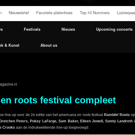
n
Nieuwsbrief
Favoriete platenhoes
Top-10 Nummers
Luisterpaa
ws
Festivals
Nieuws
Upcoming concerts
ek & Kunst
About us
agazine.nl
en roots festival compleet
e line-up voor de 2e editie van het americana en roots festival
Ramblin’ Roots
op
retchen Peters, Pokey LaFarge, Sam Baker, Eileen Jewell, Sonny Landreth
e Crooks
aan de indrukwekkende line-up toegevoegd.