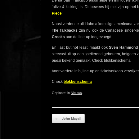
De uit San Francisco afkomstige en inmiddels 65
‘alive & kicking’ is. Dit bewees hij met zijn op he
Piece
’
Naast verder de uit Idaho afkomstige americana z
The Talkbacks
zijn nu ook de Canadese singer-so
Crooks
aan de line-up toegevoegd.
En ‘last but not least’ maakt ook
Sven Hammond
steevast uit op een spetterend gebeuren, hetgeen z
guest
bekend gemaakt. Check blokkenschema
Voor verdere info, line-up en ticketverkoop verwijze
Check
blokkenschema
Geplaatst in
Nieuws
.
Bericht navigatie
←
John Mayall