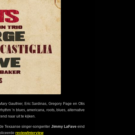
ary Gauthier, Eric Sardinas, Gregory Page en Otis
thm ’n blues, americana, roots, blues, alternative
nd naar uit te kijken.
j de Texaanse singer-songwriter
Jimmy LaFave
eind
ubliceerde
review/interview