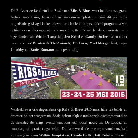
Dit Pinksterweekend vindt in Raalte met
Ribs & Blues
weer het ‘grootste gratis
festival voor blues, bluesrock en rootsmuziek’ plaats. En ook dit jaar is de
organisatie geslaagd in het streven een boeiend en gevarieerd programma van
nationale- en internationale acts neer te zetten. Naast bands en artiesten van
eigen bodem als
Within Temption, Jett Rebel
en
Candy Dulfer
maken onder
meer ook
Eric Burdon & The Animals, The Brew, Mud Morganfield, Popa
Chubby
en
Daniel Romano
hun opwachting.
Verdeeld over drie dagen staan op
Ribs & Blues 2015
maar liefst 25 bands en
artiesten op het programma. Zoals gebruikelijk is traditionele openingsavond op
de zaterdag de enige avond waarvoor een ticket nodig is. De zondag en
maandag zijn gratis toegankelijk. Dit jaar wordt de openingsavond muzikaal
vormgegeven door
Within Temptation, Candy Dulfer, Jett Rebel
en
Focus
.