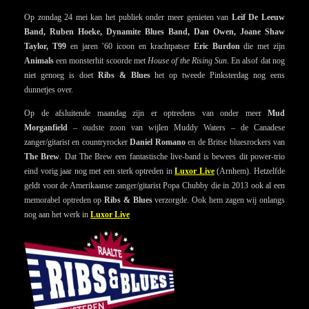
Op zondag 24 mei kan het publiek onder meer genieten van
Leif De Leeuw
Band, Ruben Hoeke, Dynamite Blues Band, Dan Owen, Joane Shaw
Taylor, T99
en jaren ’60 icoon en krachtpatser
Eric Burdon
die met zijn
Animals
een monsterhit scoorde met
House of the Rising Sun
. En alsof dat nog
niet genoeg is doet
Ribs & Blues
het op tweede Pinksterdag nog eens
dunnetjes over.
Op de afsluitende maandag zijn er optredens van onder meer
Mud
Morganfield
– oudste zoon van wijlen Muddy Waters – de Canadese
zanger/gitarist en countryrocker
Daniel Romano
en de Britse bluesrockers van
The Brew
. Dat The Brew een fantastische live-band is bewees dit power-trio
eind vorig jaar nog met een sterk optreden in
Luxor Live
(Arnhem). Hetzelfde
geldt voor de Amerikaanse zanger/gitarist Popa Chubby die in 2013 ook al een
memorabel optreden op
Ribs & Blues
verzorgde. Ook hem zagen wij onlangs
nog aan het werk in
Luxor Live