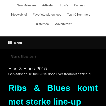
Ga
New Releases
Artikelen
Foto’s
Column
naar
de
Nieuwsbrief
Favoriete platenhoes
Top-10 Nummers
inhoud
Luisterpaal
Adverteren?
Menu
Ribs & Blues 2015
Ribs & Blues 2015
Geplaatst op
16 mei 2015
door
LiveStreamMagazine.nl
Ribs & Blues komt
met sterke line-up