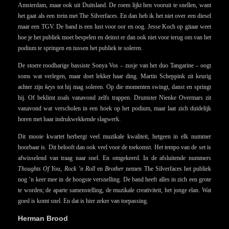
Amsterdam, maar ook uit Duitsland. De roem lijkt hen vooruit te snellen, want
het gaat als een trein met The Silverfaces. En dan heb ik het niet over een diesel
maar een TGV. De band is een lust voor oor en oog. Jesse Koch op gitaar weet
hoe je het publiek moet bespelen en deinst er dan ook niet voor terug om van het
podium te springen en tussen het publiek te soleren.
De stoere roodharige bassiste Sonya Vos – zusje van het duo Tangarine – oogt
soms wat verlegen, maar doet lekker haar ding. Martin Scheppink zit keurig
achter zijn
keys
tot hij mag soleren. Op die momenten swingt, danst en springt
hij. Of beklimt zoals vanavond zelfs trappen. Drumster Nienke Overmars zit
vanavond wat verscholen in een hoek op het podium, maar laat zich duidelijk
horen met haar indrukwekkende slagwerk.
Dit mooie kwartet herbergt veel muzikale kwaliteit, hetgeen in elk nummer
hoorbaar is. Dit belooft dan ook veel voor de toekomst. Het tempo van de set is
afwisselend van traag naar snel. En omgekeerd. In de afsluitende nummers
Thoughts Of You, Rock ’n Roll
en
Brother
nemen The Silverfaces het publiek
nog ’n keer mee in de hoogste versnelling. De band heeft alles in zich een grote
te worden; de aparte samenstelling, de muzikale creativiteit, het jonge elan. Wat
goed is komt snel. En dat is hier zeker van toepassing.
Herman Brood