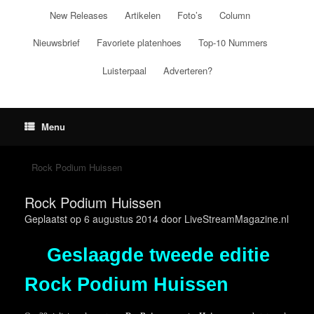
Ga
New Releases
Artikelen
Foto’s
Column
naar
de
Nieuwsbrief
Favoriete platenhoes
Top-10 Nummers
inhoud
Luisterpaal
Adverteren?
Menu
Rock Podium Huissen
Rock Podium Huissen
Geplaatst op
6 augustus 2014
door
LiveStreamMagazine.nl
Geslaagde tweede editie
Rock Podium Huissen