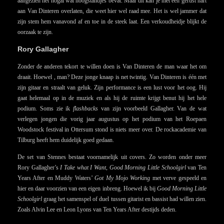
aangezien het nogal wat hoogstandjes bevat. Maar dit kan je met een gerust hart
aan Van Dinteren overlaten, die weet hier wel raad mee. Het is wel jammer dat
zijn stem hem vanavond af en toe in de steek laat. Een verkoudheidje blijkt de
oorzaak te zijn.
Rory Gallagher
Zonder de anderen tekort te willen doen is Van Dinteren de man waar het om
draait. Hoewel , man? Deze jonge knaap is net twintig. Van Dinteren is één met
zijn gitaar en straalt van geluk. Zijn performance is een lust voor het oog. Hij
gaat helemaal op in de muziek en als hij de ruimte krijgt benut hij het hele
podium. Soms zie ik
flashbacks
van zijn voorbeeld Gallagher. Van de wat
verlegen jongen die vorig jaar augustus op het podium van het Roepaen
Woodstock festival in Ottersum stond is niets meer over. De rockacademie van
Tilburg heeft hem duidelijk goed gedaan.
De set van Stennes bestaat voornamelijk uit covers. Zo worden onder meer
Rory Gallagher’s
I Take what I Want
,
Good Morning Little Schoolgirl
van Ten
Years After en Muddy Waters’
Got My Mojo Working
met verve gespeeld en
hier en daar voorzien van een eigen inbreng. Hoewel ik bij
Good Morning Little
Schoolgirl
graag het samenspel of duel tussen gitarist en bassist had willen zien.
Zoals Alvin Lee en Leon Lyons van Ten Years After destijds deden.