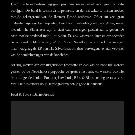
The Silverfaces bestaan nog geen jaar maar rocken alsof ze al jaren de podia
bestijgen. De band is technisch imponerend en dat zal zeker te maken hebben
met de achtergrond van de Herman Brood academie. Of er nu veel grote
invloeden zijn van Led Zeppelin, Hendrix of hedendaags als Jack White, maakt
niet uit. The Silverfaces zijn in staat daar een eigen gezicht aan te geven. De
band maakte eerder al indruk bij velen. En ook vanavond laten ze een tevreden
en verbaasd publiek achter;
what a band
. Na afloop scoren vele aanwezigen
maar wat graag de EP van The Silverfaces om deze vervolgens te laten voorzien
van de handtekeningen van de bandleden.
Nu nog werken aan een uitgebreider repertoire en dan kan de band los worden
gelaten op de Nederlandse poppodia, de grotere festivals, en waarom ook niet
de omringende landen. Pinkpop, Lowlands, Ribs & Blues etc. leg ze maar vast.
Met The Silverfaces op jullie programma heb je goud in handen!
Tekst & Foto’s: Benno Arends