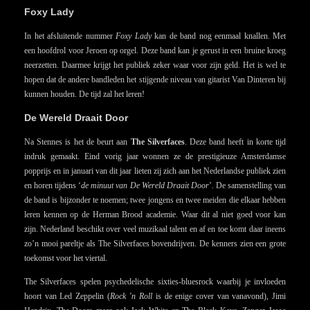
Foxy Lady
In het afsluitende nummer
Foxy Lady
kan de band nog eenmaal knallen. Met
een hoofdrol voor Jeroen op orgel. Deze band kan je gerust in een bruine kroeg
neerzetten. Daarmee krijgt het publiek zeker waar voor zijn geld. Het is wel te
hopen dat de andere bandleden het stijgende niveau van gitarist Van Dinteren bij
kunnen houden. De tijd zal het leren!
De Wereld Draait Door
Na Stennes is het de beurt aan
The Silverfaces
. Deze band heeft in korte tijd
indruk gemaakt. Eind vorig jaar wonnen ze de prestigieuze Amsterdamse
popprijs en in januari van dit jaar lieten zij zich
aan het Nederlandse publiek
zien
en horen tijdens ‘
de minuut van De Wereld Draait Door
’. De samenstelling van
de band is bijzonder te noemen; twee jongens en twee meiden die elkaar hebben
leren kennen op de Herman Brood academie. Waar dit al niet goed voor kan
zijn. Nederland beschikt over veel muzikaal talent en af en toe komt daar ineens
zo’n mooi pareltje als The Silverfaces bovendrijven. De kenners zien een grote
toekomst voor het viertal.
The Silverfaces spelen psychedelische sixties-bluesrock waarbij je invloeden
hoort van Led Zeppelin (
Rock ’n Roll
is de enige cover van vanavond), Jimi