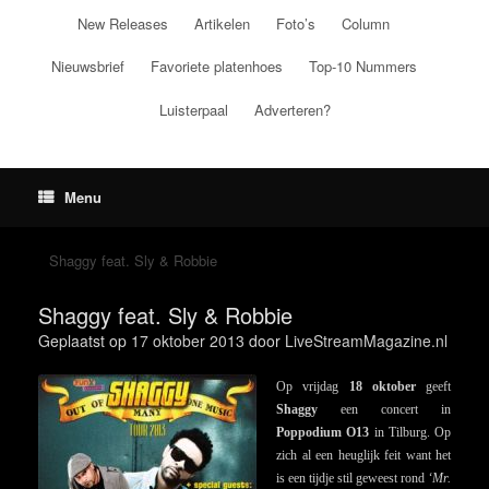
Ga
New Releases
Artikelen
Foto’s
Column
naar
de
Nieuwsbrief
Favoriete platenhoes
Top-10 Nummers
inhoud
Luisterpaal
Adverteren?
Menu
Shaggy feat. Sly & Robbie
Shaggy feat. Sly & Robbie
Geplaatst op
17 oktober 2013
door
LiveStreamMagazine.nl
Op vrijdag
18 oktober
geeft
Shaggy
een concert in
Poppodium
O13
in Tilburg. Op
zich al een heuglijk feit want het
is een tijdje stil geweest rond
‘Mr.