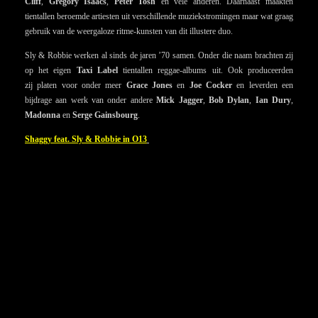
Cliff
,
Gregory Isaacs
,
Peter Tosh
en vele anderen. Daarnaast maakten
tientallen beroemde artiesten uit verschillende muziekstromingen maar wat graag
gebruik van de weergaloze ritme-kunsten van dit illustere duo.
Sly & Robbie werken al sinds de jaren ’70 samen. Onder die naam brachten zij
op het eigen
Taxi Label
tientallen reggae-albums uit. Ook produceerden
zij platen voor onder meer
Grace Jones
en
Joe Cocker
en leverden een
bijdrage aan werk van onder andere
Mick Jagger
,
Bob Dylan
,
Ian Dury
,
Madonna
en
Serge Gainsbourg
.
Shaggy feat. Sly & Robbie in O13