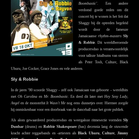
Boombastic’
. Een andere
verdomd goede reden om dit
concert bij te wonen is het feit dat
Shaggy bij dit optreden begeleid
wordt door de fameuze
Jamaicaanse
rhythm-masters
Sly
& Robbie
. Dit wereldberoemde
producersduo is verantwoordelijk
voor talloze hitalbums van sterren
als Peter Tosh, Culture, Black
Uhuru, Joe Cocker, Grace Jones en vele anderen.
Sly & Robbie
In de jaren ’90 scoorde Shaggy – zelf ook Jamaicaan van geboorte – wereldhits
met
Oh Carolina
en
Mr. Boombastic
. En deed dit later met
Hey Sexy Lady
,
Angel
en de monsterhit
It Wasn’t Me
nog eens dunnetjes over. Hiermee zorgde
hij onmiskenbaar voor een doorbraak van de dancehall naar het grote publiek.
Als alom gewaardeerd producersduo en weergaloze ritmesectie vormden
Sly
Dunbar
(drums) en
Robbie Shakespeare
(bas) decennia lang de stuwende
kracht achter reggaebands en -artiesten als
Black Uhuru
,
Culture
,
Jimmy