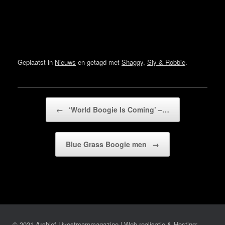
Geplaatst in
Nieuws
en getagd met
Shaggy
,
Sly & Robbie
.
Bericht navigatie
←
‘World Boogie Is Coming’ –…
Blue Grass Boogie men
→
© 2021 Archief Livestreammagazine | Web realisatie & Hosting: