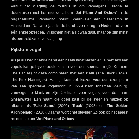
Vanuit het vliegtuig de tourbus in om vervolgens Europa te
doorkruisen met het nieuwe album ‘
Jet Plane And Oxbow
’ in de
bagageruimte. Vanavond houdt Shearwater een tussenstop in
Amsterdam. Na twee jaar is de band even terug in Nederland voor
één enkel optreden. Misschien niet als dwaalgast, maar op zijn minst
als een zeldzame verschijning.
Pijlstormvogel
Als je als beginnende band een naam moet kiezen en je hebt iets met
vogels kan je bijvoorbeeld kiezen voor een soortnaam (De Kraaien,
The Eagles) of deze combineren met een kleur (The Black Crows,
The Pink Flamingos). Maar je kunt ook kiezen voor één exemplaar
van een specifieke vogelsoort. In 1999 kiest Jonathan Meiburg,
vanwege de klank en zijn fascinatie voor vogels, voor de naam
Shearwater
. Een naam die goed past bij de sfeer en muziek op
albums als ‘
Palo Santo
’ (2006), ‘
Rook
’ (2008) en ‘
The Golden
Archipelago
’ (2010). Daarna wordt het steviger. Zo ook op het meest
recente album ‘
Jet Plane and Oxbow
’.