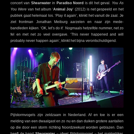
concert van
Shearwater
in
Paradiso Noord
is dit het geval.
You As
You Were
van het album ‘
Animal Joy
’ (2012) is net gespeeld en het
publiek gaat helemaal los. ‘Play it again’, klinkt het vanuit de zaal. Je
ziet frontman Jonathan Meiburg aarzelen en naar zijn mede-
bandleden kijken. ‘OK, let’s do it’. Nogmaals hetzelfde nummer, net zo
fel en met net zo veel overgave. ‘This never happened and will
probably never happen again’, klinkt het bijna verontschuldigend.
Pijlstormvogels zijn zeldzaam in Nederland. Af en toe is er een
melding van een dwaalgast en zo nu en dan duiken grotere aantallen
op die door een storm richting Noordzeekust worden geblazen. Dan
heeft de band
Shearwater
– ofwel Pijlstormvogel – het makkelijker.