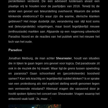
perskritieken verdeeld. De één adviseert luisteraars alvast een
plaatsje vrij te houden voor de jaarlijstjes van 2016. Terwijl bij de
ander een gevoel van teleurstelling overheerst. Waarom die antiek
klinkende elektronica? En waar zijn die warme, sferische klanken
gebleven? Het moge duidelijk zijn, verandering van stijl kost soms
wat (teleurgestelde) volgelingen, maar boort tegelijkertijd nieuwe
(enthousiaste) markten aan. Afgaande op een nagenoeg uitverkocht
Paradiso Noord en de reacties van het publiek wint het nieuwe het
toch van het oude.
Paradox
Jonathan Meiburg, de man achter
Shearwater
, houdt van situaties
die in lijken te gaan tegen ons gevoel voor logica. Dat paradoxale zit
ook in de muziek die hij maakt. Waar ligt de grens tussen opwinding
en paranoia? Gaan schoonheid en (gecontroleerde) boosheid
samen? Kan iets krachtig en tegelijkertijd subtiel klinken? Is er sprake
van een protestsong als niet expliciet stelling wordt genomen tegen
een vermeende misstand? Allemaal vragen die vanavond door je
hoofd spoken tijdens het concert van Shearwater. Vragen waarop het
antwoord vaak luidt: ‘Ja, maar…’.