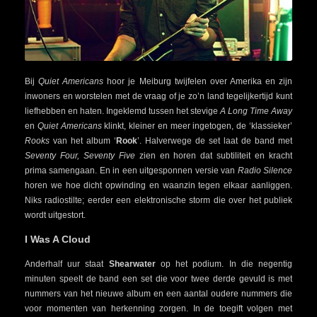
Bij
Quiet Americans
hoor je Meiburg twijfelen over Amerika en zijn
inwoners en worstelen met de vraag of je zo’n land tegelijkertijd kunt
liefhebben en haten. Ingeklemd tussen het stevige
A Long Time Away
en
Quiet Americans
klinkt, kleiner en meer ingetogen, de ‘klassieker’
Rooks
van het album ‘
Rook
’. Halverwege de set laat de band met
Seventy Four, Seventy Five
zien en horen dat subtiliteit en kracht
prima samengaan. En in een uitgesponnen versie van
Radio Silence
horen we hoe dicht opwinding en waanzin tegen elkaar aanliggen.
Niks radiostilte; eerder een elektronische storm die over het publiek
wordt uitgestort.
I Was A Cloud
Anderhalf uur staat
Shearwater
op het podium. In die negentig
minuten speelt de band een set die voor twee derde gevuld is met
nummers van het nieuwe album en een aantal oudere nummers die
voor momenten van herkenning zorgen. In de toegift volgen met