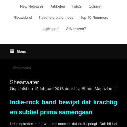
Ga
New Releases
Artikelen
Foto’s
Column
naar
de
Nieuwsbrief
Favoriete platenhoes
Top-10 Nummers
inhoud
Luisterpaal
Adverteren?
Menu
Shearwater
Shearwater
Geplaatst op
15 februari 2016
door
LiveStreamMagazine.nl
Indie-rock band bewijst dat krachtig
en subtiel prima samengaan
Ieder optreden heeft wel een moment dat eruit springt. Ook bij het