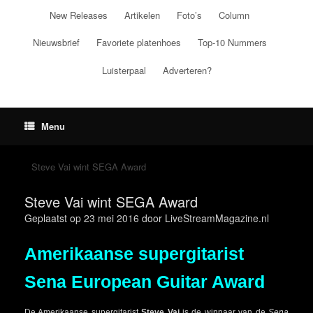
Ga
New Releases
Artikelen
Foto’s
Column
naar
de
Nieuwsbrief
Favoriete platenhoes
Top-10 Nummers
inhoud
Luisterpaal
Adverteren?
Menu
Steve Vai wint SEGA Award
Steve Vai wint SEGA Award
Geplaatst op
23 mei 2016
door
LiveStreamMagazine.nl
Amerikaanse supergitarist
Sena European Guitar Award
De Amerikaanse supergitarist
Steve Vai
is de winnaar van de
Sena