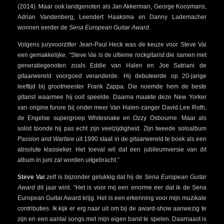
(2014). Maar ook landgenoten als Jan Akkerman, George Kooymans,
Adrian Vandenberg, Leendert Haaksma en Danny Lademacher
wonnen eerder de
Sena European Guitar Award
.
Volgens juryvoorzitter Jean-Paul Heck was de keuze voor Steve Vai
een gemakkelijke. “Steve Vai is de ultieme rockgitarist die samen met
generatiegenoten zoals Eddie van Halen en Joe Satriani de
gitaarwereld voorgoed veranderde. Hij debuteerde op 20-jarige
leeftijd bij grootmeester Frank Zappa. Die noemde hem de beste
gitarist waarmee hij ooit speelde. Daarna maakte deze New Yorker
van origine furore bij onder meer Van Halen-zanger David Lee Roth,
de Engelse supergroep Whitesnake en Ozzy Osbourne. Maar als
solist toonde hij pas echt zijn veelzijdigheid. Zijn tweede soloalbum
Passion and Warfare
uit 1990 staat in de gitaarwereld te boek als een
absolute klassieker. Het toeval wil dat een jubileumversie van dit
album in juni zal worden uitgebracht.”
Steve Vai
zelf is bijzonder gelukkig dat hij de
Sena European Guitar
Award
dit jaar wint. “Het is voor mij een enorme eer dat ik de Sena
European Guitar Award krijg. Het is een erkenning voor mijn muzikale
contributies. Ik kijk er erg naar uit om bij de award-show aanwezig te
zijn en een aantal songs met mijn eigen band te spelen. Daarnaast is