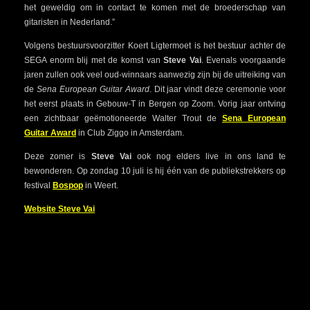
het geweldig om in contact te komen met de broederschap van
gitaristen in Nederland.”
Volgens bestuursvoorzitter Koert Ligtermoet is het bestuur achter de
SEGA enorm blij met de komst van
Steve Vai
. Evenals voorgaande
jaren zullen ook veel oud-winnaars aanwezig zijn bij de uitreiking van
de
Sena European Guitar Award
. Dit jaar vindt deze ceremonie voor
het eerst plaats in Gebouw-T in Bergen op Zoom. Vorig jaar ontving
een zichtbaar geëmotioneerde Walter Trout de
Sena European
Guitar Award
in Club Ziggo in Amsterdam.
Deze zomer is
Steve Vai
ook nog elders live in ons land te
bewonderen. Op zondag 10 juli is hij één van de publiekstrekkers op
festival
Bospop
in Weert.
Website Steve Vai