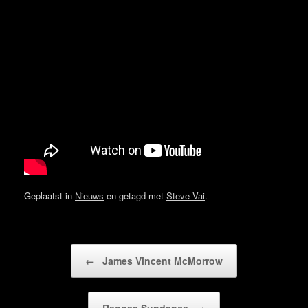
Geplaatst in
Nieuws
en getagd met
Steve Vai
.
Bericht navigatie
←
James Vincent McMorrow
Reggae Sundance
→