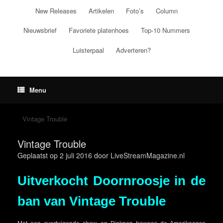
Ga
New Releases
Artikelen
Foto’s
Column
naar
de
Nieuwsbrief
Favoriete platenhoes
Top-10 Nummers
inhoud
Luisterpaal
Adverteren?
Menu
Vintage Trouble
Vintage Trouble
Geplaatst op
2 juli 2016
door
LiveStreamMagazine.nl
Uitverkocht Doornroosje in de
ban van Vintage Trouble