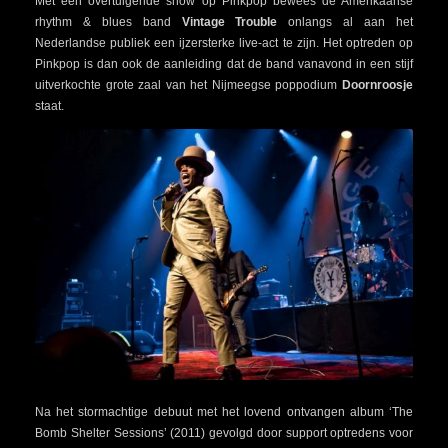
Met een overtuigende show op Pinkpop bewees de Amerikaanse
rhythm & blues band
Vintage Trouble
onlangs al aan het
Nederlandse publiek een ijzersterke live-act te zijn. Het optreden op
Pinkpop is dan ook de aanleiding dat de band vanavond in een stijf
uitverkochte grote zaal van het Nijmeegse poppodium
Doornroosje
staat.
Na het stormachtige debuut met het lovend ontvangen album ‘The
Bomb Shelter Sessions’ (2011) gevolgd door support optredens voor