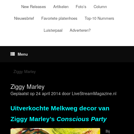
Ga
New Releases
Artikelen
Foto’s
Column
naar
de
Nieuwsbrief
Favoriete platenhoes
Top-10 Nummers
inhoud
Luisterpaal
Adverteren?
Menu
Ziggy Marley
Ziggy Marley
Geplaatst op
24 april 2014
door
LiveStreamMagazine.nl
Uitverkochte Melkweg decor van
Ziggy Marley’s
Conscious Party
Bij