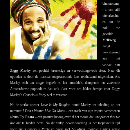
binnenkoms
t in een stijf
uitverkochte
en tot de
nok toe
gevulde
Melkweg
hangt
voorafgaand
aan het
concert van
Ziggy Marley
een positief broeierige en verwachtingsvolle sfeer. Naar dit
optreden is door de massaal toegestroomde fans reikhalzend uitgekeken. Als
Marley zich
on stage
begeeft is het inmiddels dampende en zwetende
Amsterdamse poppodium dan ook klaar voor een lekker feestje; voor Ziggy
Marley’s
Conscious Party
wel te verstaan.
Na de sterke opener
Love Is My Religion
houdt Marley ter inleiding op het
nummer
I Don’t Wanna Live On Mars
– een track van zijn zojuist verschenen
album
Fly Rasta
– een positief betoog over al het moois dat ‘
the planet that we
live on’
te bieden heeft. Na dit stukje bewustwording is het toepasselijk tijd
voor zijn
Conscious Party
en volgt met
So Much Trouble
Ziggy’s eerste