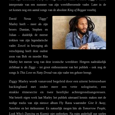
interpretatie van een nummer van zijn wereldberoemde vader. Later in de
set komen nog een aantal songs van de absolute
King of Reggae
voorbij.
David Nesta “Ziggy”
Marley heeft – meer als zijn
broers Damian, Stephen en
Julian – duidelijk de meeste
trekken van zijn legendarische
vader. Zowel in beweging als
verschijning heeft deze oudste
zoon van Bob en moeder Rita
Marley het meeste weg van deze iconische wereldster. Hetgeen nadrukkelijk
zichtbaar is als Ziggy – tot groot enthousiasme van het publiek – ook nog de
songs
Is This Love
en
Natty Dread
van zijn vader ten gehore brengt.
Ziggy Marley wordt vanavond begeleid door een uiterst betrouwbare
backingband met onder meer een vette sologitarist, een
strakke ritmesectie en twee heerlijke achtergrondzangeressen.
Wat betreft eigen werk laat Marley het publiek uiteraard kennis maken met de
nodige tracks van zijn nieuwe album Fly Rasta waaronder
Give It Away
,
Sunshine
en het titelnummer. En natuurlijk mogen hits als
Tomorrow People,
Look Who’s Dancing
en
Kozmic
niet ontbreken. Na ruim anderhalf uur spelen