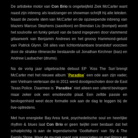
De artistieke motor van
Con Brio
is ongetwijfeld Ziek McCarter want
naast zijn inbreng als leadzanger en showman schrijft hij alle teksten.
Naast de zwoele stem van McCarter en de opzwepende inbreng van
blazers Marcus Stephens (saxofoon) en Brendan Liu (trompet) wordt
het soulvolle en funky geluid van de band ingegeven door vlammend
gitaarwerk van Benjamin Andrews en het groovy Hammond-geluid
van Patrick Glynn. Dit alles van lichtontvlambare brandstof voorzien
door de strakke ritmesectie bestaande uit Jonathan Kirchner (bas) en
Andrew Laubacher (drums).
Na de vorig jaar uitgebrachte debuut EP ´Kiss The Sun´brengt
McCarter met het nieuwe album ´
Paradise
´ een ode aan zijn vader,
een Vietnam-verteraan die in 2011 werd doodgeschoten door de East
Texas Police. Daarmee is ´
Paradise
´ niet alleen een uiterst bevlogen
maar zeker ook een emotievolle plaat. Een zelfde passie en
bevlogenheid weet deze formatie ook aan de dag te leggen bij de
live-optredens.
Met hun energieke Bay Area funk, psychedelische soul en heerlijke
rhythm & blues laat
Con Brio
er geen twijfel over bestaan dat het
schatplichtig is aan de legendarische ‘Godfathers’ van Sly & The
Family Stone. Maar de muziek roept ook associaties op met Prince en