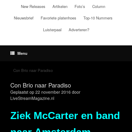
Ga
New Releases
Artikelen
Foto’s
Column
naar
de
Nieuwsbrief
Favoriete platenhoes
Top-10 Nummers
inhoud
Luisterpaal
Adverteren?
Menu
Con Brio naar Paradiso
Con Brio naar Paradiso
Geplaatst op
22 november 2016
door
LiveStreamMagazine.nl
Ziek McCarter en band
naar Amsterdam