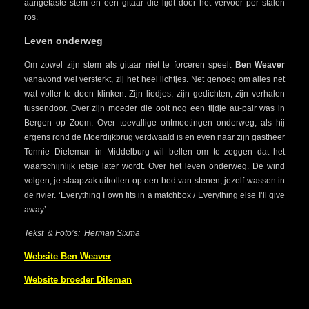
aangetaste stem en een gitaar die lijdt door het vervoer per stalen
ros.
Leven onderweg
Om zowel zijn stem als gitaar niet te forceren speelt
Ben Weaver
vanavond wel versterkt, zij het heel lichtjes. Net genoeg om alles net
wat voller te doen klinken. Zijn liedjes, zijn gedichten, zijn verhalen
tussendoor. Over zijn moeder die ooit nog een tijdje au-pair was in
Bergen op Zoom. Over toevallige ontmoetingen onderweg, als hij
ergens rond de Moerdijkbrug verdwaald is en even naar zijn gastheer
Tonnie Dieleman in Middelburg wil bellen om te zeggen dat het
waarschijnlijk ietsje later wordt. Over het leven onderweg. De wind
volgen, je slaapzak uitrollen op een bed van stenen, jezelf wassen in
de rivier. ‘Everything I own fits in a matchbox / Everything else I’ll give
away’.
Tekst & Foto’s: Herman Sixma
Website Ben Weaver
Website broeder Dileman