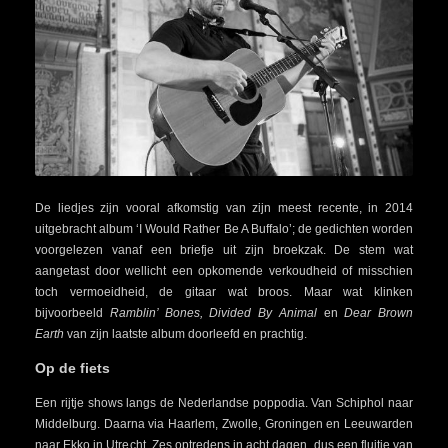
De liedjes zijn vooral afkomstig van zijn meest recente, in 2014
uitgebracht album ‘I Would Rather Be A Buffalo’; de gedichten worden
voorgelezen vanaf een briefje uit zijn broekzak. De stem wat
aangetast door wellicht een opkomende verkoudheid of misschien
toch vermoeidheid, de gitaar wat broos. Maar wat klinken
bijvoorbeeld
Ramblin’ Bones,
Divided By Animal
en
Dear Brown
Earth
van zijn laatste album doorleefd en prachtig.
Op de fiets
Een rijtje shows langs de Nederlandse poppodia. Van Schiphol naar
Middelburg. Daarna via Haarlem, Zwolle, Groningen en Leeuwarden
naar Ekko in Utrecht. Zes optredens in acht dagen, dus een fluitje van