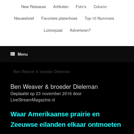
Ga
New Releases
Artikelen
Foto’s
Column
naar
de
Nieuwsbrief
Favoriete platenhoes
Top-10 Nummers
inhoud
Luisterpaal
Adverteren?
Menu
Ben Weaver & broeder Dieleman
Ben Weaver & broeder Dieleman
Geplaatst op
23 november 2016
door
LiveStreamMagazine.nl
Waar Amerikaanse prairie en
Zeeuwse eilanden elkaar ontmoeten