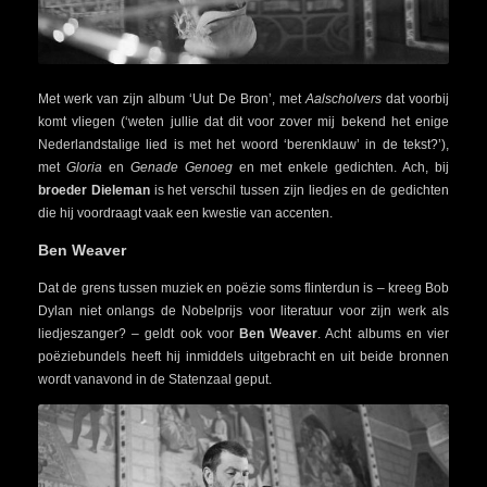
Met werk van zijn album ‘Uut De Bron’, met
Aalscholvers
dat voorbij
komt vliegen (‘weten jullie dat dit voor zover mij bekend het enige
Nederlandstalige lied is met het woord ‘berenklauw’ in de tekst?’),
met
Gloria
en
Genade Genoeg
en met enkele gedichten. Ach, bij
broeder Dieleman
is het verschil tussen zijn liedjes en de gedichten
die hij voordraagt vaak een kwestie van accenten.
Ben Weaver
Dat de grens tussen muziek en poëzie soms flinterdun is – kreeg Bob
Dylan niet onlangs de Nobelprijs voor literatuur voor zijn werk als
liedjeszanger? – geldt ook voor
Ben Weaver
. Acht albums en vier
poëziebundels heeft hij inmiddels uitgebracht en uit beide bronnen
wordt vanavond in de Statenzaal geput.