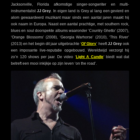
Jacksonville, Florida afkomstige singer-songwriter en multi-
instrumentalist
JJ Grey
. In eigen land is Grey al lang een gevierd en
alom gewaardeerd muzikant maar sinds een aantal jaren maakt hij
ook naam in Europa. Naast een aantal prachtige, met southern rock,
blues en soul doorspekte albums waaronder ‘Country Ghetto’ (2007),
‘Orange Blossoms’ (2008), ‘Georgia Warhorse’ (2010), ‘This River’
(2013) en het begin dit jaar uitgebrachte ‘
Ol’ Glory
’ heeft
JJ Grey
ook
een imposante live-reputatie opgebouwd. Wereldwijd verzorgt hij
zo’n 120 shows per jaar. De video ‘
Light A Candle
’ biedt wat dat
betreft een mooi inkijkje op zijn leven ‘on the road’.