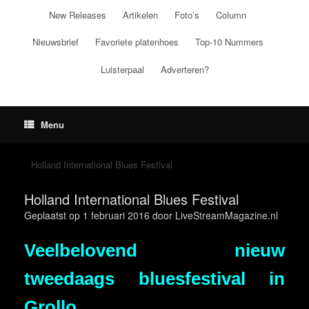
Ga
New Releases
Artikelen
Foto’s
Column
naar
de
Nieuwsbrief
Favoriete platenhoes
Top-10 Nummers
inhoud
Luisterpaal
Adverteren?
Menu
Holland International Blues Festival
Holland International Blues Festival
Geplaatst op
1 februari 2016
door
LiveStreamMagazine.nl
Veelbelovend nieuw
tweedaags bluesfestival in
Grollo