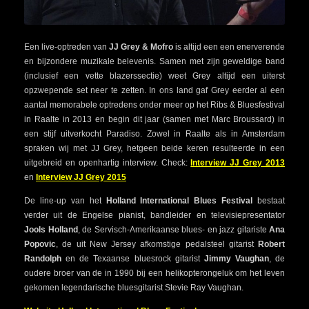
Een live-optreden van
JJ Grey & Mofro
is altijd een een enerverende
en bijzondere muzikale belevenis. Samen met zijn geweldige band
(inclusief een vette blazerssectie) weet Grey altijd een uiterst
opzwepende set neer te zetten. In ons land gaf Grey eerder al een
aantal memorabele optredens onder meer op het Ribs & Bluesfestival
in Raalte in 2013 en begin dit jaar (samen met Marc Broussard) in
een stijf uitverkocht Paradiso. Zowel in Raalte als in Amsterdam
spraken wij met JJ Grey, hetgeen beide keren resulteerde in een
uitgebreid en openhartig interview. Check:
Interview JJ Grey 2013
en
Interview JJ Grey 2015
De line-up van het
Holland International Blues Festival
bestaat
verder uit de Engelse pianist, bandleider en televisiepresentator
Jools Holland
, de Servisch-Amerikaanse blues- en jazz gitariste
Ana
Popovic
, de uit New Jersey afkomstige pedalsteel gitarist
Robert
Randolph
en de Texaanse bluesrock gitarist
Jimmy Vaughan
, de
oudere broer van de in 1990 bij een helikopterongeluk om het leven
gekomen legendarische bluesgitarist Stevie Ray Vaughan.