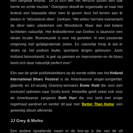
een dergelijk festival: “Dit is toch wel het verschil tussen een bak
herrie en echte muziek.” Overigens streeft de organisatie er naar het
festival een bepaalde sfeer mee te geven door het terrein aan te
kleden in ‘Woodstock-sfeer’. Derksen: “We willen het hele evenement
de sfeer laten uitademen van Woodstock. Maar dan met betere
faciliteiten natuurlijk. Het festivalterrein van Grolloo is daarvoor een
ideale locatie. Bluesmuziek is voor mij genieten. In een passende
omgeving met gelijkgestemde zielen. En natuurlijk hoop ik dat er
straks op het podium leuke, spontane dingen gebeuren. Jools
Holland bijvoorbeeld, is gek op jammen en improviseren en de blues
leent zich daar natuurlijk perfect voor.”
Eén van de grote publiekstrekkers op de eerste editie van het
Holland
International Blues Festival
is de Amerikaanse singer-songwriter,
gitariste en 10-voudig Grammy-winnares
Bonie Raitt
die voor een
exclusief optreden naar Grollo komt. Hetzelfde geldt zeker ook voor
de Amerikaanse zangeres
Beth Hart
die ons land met enige
regelmaat aandoet en eerder dit jaar met ‘
Better Than Home
’ een
geweldig album afleverde.
JJ Grey & Mofro
Een andere opvallende naam in de line-up is die van de uit