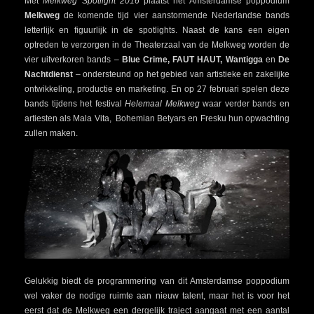
Met
Melkweg Spotlight 2016
plaatst het Amsterdamse poppodium
Melkweg
de komende tijd vier aanstormende Nederlandse bands
letterlijk en figuurlijk in de spotlights. Naast de kans een eigen
optreden te verzorgen in de Theaterzaal van de Melkweg worden de
vier uitverkoren bands –
Blue Crime, FAUT HAUT, Wantigga
en
De
Nachtdienst
– ondersteund op het gebied van artistieke en zakelijke
ontwikkeling, productie en marketing. En op 27 februari spelen deze
bands tijdens het festival
Helemaal Melkweg
waar verder bands en
artiesten als Mala Vita, Bohemian Betyars en Fresku hun opwachting
zullen maken.
Gelukkig biedt de programmering van dit Amsterdamse poppodium
wel vaker de nodige ruimte aan nieuw talent, maar het is voor het
eerst dat de Melkweg een dergelijk traject aangaat met een aantal