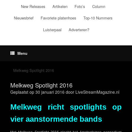
Ga
New Releases
Artikelen
Foto’s
Column
naar
de
Nieuwsbrief
Favoriete platenhoes
Top-10 Nummers
inhoud
Luisterpaal
Adverteren?
Menu
Melkweg Spotlight 2016
Melkweg Spotlight 2016
Geplaatst op
30 januari 2016
door
LiveStreamMagazine.nl
Melkweg richt spotlights op
vier aanstormende bands