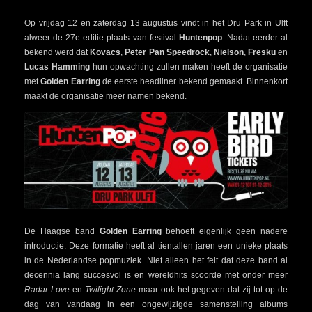
Op vrijdag 12 en zaterdag 13 augustus vindt in het Dru Park in Ulft
alweer de 27e editie plaats van festival
Huntenpop
. Nadat eerder al
bekend werd dat
Kovacs
,
Peter Pan Speedrock
,
Nielson
,
Fresku
en
Lucas Hamming
hun opwachting zullen maken heeft de organisatie
met
Golden Earring
de eerste headliner bekend gemaakt. Binnenkort
maakt de organisatie meer namen bekend.
De Haagse band
Golden Earring
behoeft eigenlijk geen nadere
introductie. Deze formatie heeft al tientallen jaren een unieke plaats
in de Nederlandse popmuziek. Niet alleen het feit dat deze band al
decennia lang succesvol is en wereldhits scoorde met onder meer
Radar Love
en
Twilight Zone
maar ook het gegeven dat zij tot op de
dag van vandaag in een ongewijzigde samenstelling albums