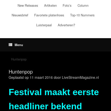
Ga
New Releases
Artikelen
Foto’s
Column
naar
de
Nieuwsbrief
Favoriete platenhoes
Top-10 Nummers
inhoud
Luisterpaal
Adverteren?
Menu
Huntenpop
Huntenpop
Geplaatst op
11 maart 2016
door
LiveStreamMagazine.nl
Festival maakt eerste
headliner bekend