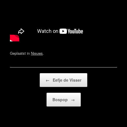
Geplaatst in
Nieuws
.
Bericht navigatie
←
Eefje de Visser
Bospop
→