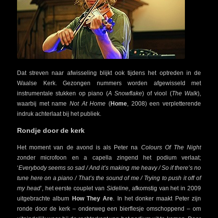
Dat streven naar afwisseling blijkt ook tijdens het optreden in de
Waalse Kerk. Gezongen nummers worden afgewisseld met
instrumentale stukken op piano (
A Snowflake
) of viool (
The Walk
),
waarbij met name
Not At Home
(
Home
, 2008) een verpletterende
indruk achterlaat bij het publiek.
Rondje door de kerk
Het moment van de avond is als Peter na
Colours Of The Night
zonder microfoon en a capella zingend het podium verlaat;
‘
Everybody seems so sad / And it’s making me heavy / So if there’s no
tune here on a piano / That’s the sound of me / Trying to push it off of
my head
’, het eerste couplet van
Sideline
, afkomstig van het in 2009
uitgebrachte album
How They Are
. In het donker maakt Peter zijn
ronde door de kerk – onderweg een bierflesje omschoppend – om