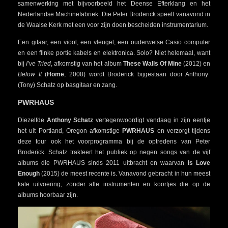
samenwerking met bijvoorbeeld het Deense Efterklang en het
Nederlandse Machinefabriek. Die Peter Broderick speelt vanavond in
de Waalse Kerk met een voor zijn doen bescheiden instrumentarium.
Een gitaar, een viool, een vleugel, een ouderwetse Casio computer
en een flinke portie kabels en elektronica. Solo? Niet helemaal, want
bij
I’ve Tried
, afkomstig van het album
These Walls Of Mine
(2012) en
Below It
(
Home
, 2008) wordt Broderick bijgestaan door Anthony
(Tony) Schatz op basgitaar en zang.
PWRHAUS
Diezelfde
Anthony Schatz
vertegenwoordigt vandaag in zijn eentje
het uit Portland, Oregon afkomstige
PWRHAUS
en verzorgt tijdens
deze tour ook het voorprogramma bij de optredens van Peter
Broderick. Schatz trakteert het publiek op negen songs van de vijf
albums die PWRHAUS sinds 2011 uitbracht en waarvan
Is Love
Enough
(2015) de meest recente is. Vanavond gebracht in hun meest
kale uitvoering, zonder alle instrumenten en koortjes die op de
albums hoorbaar zijn.