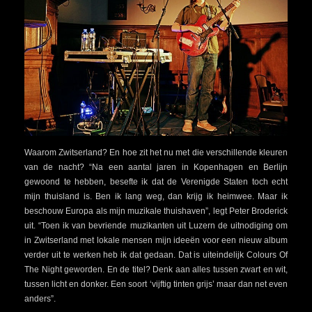
Waarom Zwitserland? En hoe zit het nu met die verschillende kleuren
van de nacht? “Na een aantal jaren in Kopenhagen en Berlijn
gewoond te hebben, besefte ik dat de Verenigde Staten toch echt
mijn thuisland is. Ben ik lang weg, dan krijg ik heimwee. Maar ik
beschouw Europa als mijn muzikale thuishaven”, legt Peter Broderick
uit. “Toen ik van bevriende muzikanten uit Luzern de uitnodiging om
in Zwitserland met lokale mensen mijn ideeën voor een nieuw album
verder uit te werken heb ik dat gedaan. Dat is uiteindelijk Colours Of
The Night geworden. En de titel? Denk aan alles tussen zwart en wit,
tussen licht en donker. Een soort ‘vijftig tinten grijs’ maar dan net even
anders”.