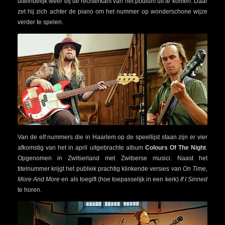
uiteindelijk weer bij de rechterkant van het podium uit te komen. Daar
zet hij zich achter de piano om het nummer op wonderschone wijze
verder te spelen.
Van de elf nummers die in Haarlem op de speellijst staan zijn er vier
afkomstig van het in april uitgebrachte album
Colours Of The Night
.
Opgenomen in Zwitserland met Zwitserse musici. Naast het
titelnummer krijgt het publiek prachtig klinkende versies van
On Time,
More And More
en als toegift (hoe toepasselijk in een kerk)
If I Sinned
te horen.