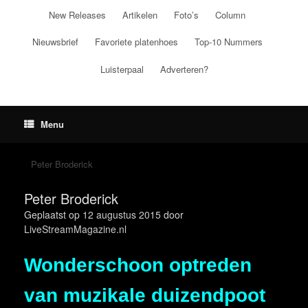
Ga
New Releases
Artikelen
Foto’s
Column
naar
de
Nieuwsbrief
Favoriete platenhoes
Top-10 Nummers
inhoud
Luisterpaal
Adverteren?
Menu
Peter Broderick
Peter Broderick
Geplaatst op
12 augustus 2015
door
LiveStreamMagazine.nl
Wonderschoon optreden
van muzikale duizendpoot