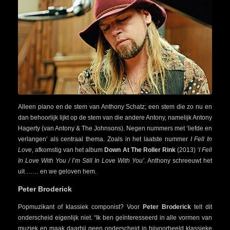
Alleen piano en de stem van Anthony Schatz; een stem die zo nu en
dan behoorlijk lijkt op de stem van die andere Antony, namelijk Antony
Hagerty (van Antony & The Johnsons). Negen nummers met ‘liefde en
verlangen’ als centraal thema. Zoals in het laatste nummer
I Fell In
Love
, afkomstig van het album
Down At The Roller Rink
(2013)
‘I Fell
In Love With You / I’m Still In Love With You’
. Anthony schreeuwt het
uit …… en we geloven hem.
Peter Broderick
Popmuzikant of klassiek componist? Voor
Peter Broderick
telt dit
onderscheid eigenlijk niet. “Ik ben geïnteresseerd in alle vormen van
muziek en maak daarbij geen onderscheid in bijvoorbeeld klassieke