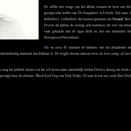
De zelfde tien songs van het album vormen de kern van he
goedgevulde kelder van De Kargadoor in Utrecht. Eén man, één 
liefhebbers. Liefhebbers die kunnen genieten van
Strand
. Ber
Droom
als tijdens de overige acht nummers die wel van teksten
vaak gebracht met de ogen dicht en met een intensiteit 
Horsepower/Wovenhand.
Als na circa 45 minuten de klanken van het afsluitende t
derlandstalig materiaal beschikbaar is. De toegift bestaat daarom eerst uit twee songs uit he
ie mag het publiek kiezen wat het wil horen maar uiteindelijk besluit Dockcx alsnog om beide
gevolgd door de afsluiter:
Black-Eyed Dog
van Nick Drake. Of naar de bar om, zoals Bert Dockx