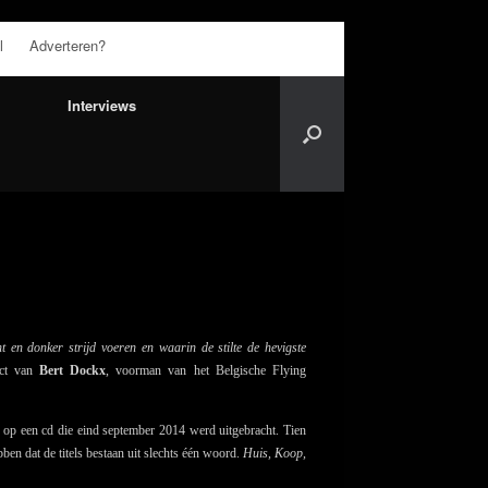
l
Adverteren?
Interviews
t en donker strijd voeren en waarin de stilte de hevigste
ect van
Bert Dockx
, voorman van het Belgische Flying
 op een cd die eind september 2014 werd uitgebracht. Tien
ben dat de titels bestaan uit slechts één woord.
Huis, Koop,