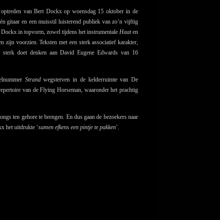
t optreden van Bert Dockx op woensdag 15 oktober in de
gitaar en een muisstil luisterend publiek van zo’n vijftig
t Dockx in topvorm, zowel tijdens het instrumentale
Haat
en
 zijn voorzien. Teksten met een sterk associatief karakter,
die sterk doet denken aan David Eugene Edwards van 16
itelnummer
Strand
wegsterven in de kelderruimte van De
t repertoire van de Flying Horseman, waaronder het prachtig
 songs ten gehore te brengen. En dus gaan de bezoekers naar
 het uitdrukte ‘
samen efkens een pintje te pakken
’.