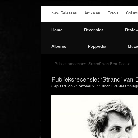
Ga
New Releases
Artikelen
Foto’s
Colum
naar
de
inhoud
Home
Recensies
Revie
Albums
Poppodia
Muzi
Publieksrecensie: ‘Strand’ van Bert Dockx
Publieksrecensie: ‘Strand’ van 
Geplaatst op
21 oktober 2014
door
LiveStreamMaga