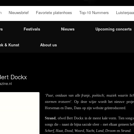
n
Nieuwsbrief
Favoriete platenhoes
Top-10 Nummers
Luisterpaa
ws
Festivals
Nieuws
Upcoming concerts
ek & Kunst
About us
Bert Dockx
zine.nl
‘
Puur, ontdaan van alle franje, poëtisch; muziek waarin lich
stormen trotseert
’. Op deze wijze wordt het nieuwe proj
Horseman en Dans, Dans op zijn website geïntroduceerd.
Strand
, ofwel Bert Dockx in de meest kale vorm. Tien songs
songs die – naast de bijna sacrale sfeer – met elkaar gemeen heb
Scherf, Haat, Dood, Woord, Nacht, Land, Droom
en
Strand
.