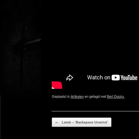
Geplaatst in
Artikelen
en getagd met
Bert Dockx
.
Bericht navigatie
←
Lamb – ‘Backspace Unwind’