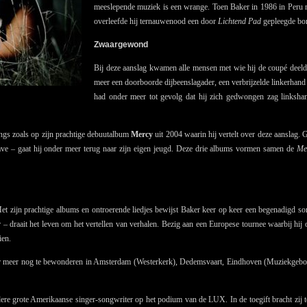
meeslepende muziek is een wrange. Toen Baker in 1986 in Peru 
overleefde hij ternauwenood een door
Lichtend Pad
gepleegde bo
Zwaargewond
Bij deze aanslag kwamen alle mensen met wie hij de coupé deel
meer een doorboorde dijbeenslagader, een verbrijzelde linkerhand 
had onder meer tot gevolg dat hij zich gedwongen zag linkshan
songs zoals op zijn prachtige debuutalbum
Mercy
uit 2004 waarin hij vertelt over deze aanslag.
ve – gaat hij onder meer terug naar zijn eigen jeugd. Deze drie albums vormen samen de
Mer
Met zijn prachtige albums en ontroerende liedjes bewijst Baker keer op keer een begenadigd song
ker – draait het leven om het vertellen van verhalen. Bezig aan een Europese tournee waarbij hij
ien.
er meer nog te bewonderen in Amsterdam (Westerkerk), Dedemsvaart, Eindhoven (Muziekgebo
re grote Amerikaanse singer-songwriter op het podium van de LUX. In de toegift bracht zij