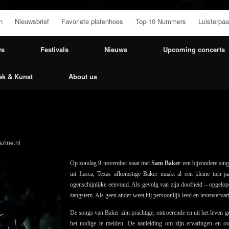
n
Nieuwsbrief
Favoriete platenhoes
Top-10 Nummers
Luisterpaa
ws
Festivals
Nieuws
Upcoming concerts
ek & Kunst
About us
zine.nl
Op zondag 9 november staat met
Sam Baker
een bijzondere sin
uit Itasca, Texas afkomstige Baker maakt al een kleine tien 
ogenschijnlijke eenvoud. Als gevolg van zijn doofheid – opgelop
zangstem. Als geen ander weet hij persoonlijk leed en levenservar
De songs van Baker zijn prachtige, ontroerende en uit het leven g
het nodige te melden. De aanleiding om zijn ervaringen en ov