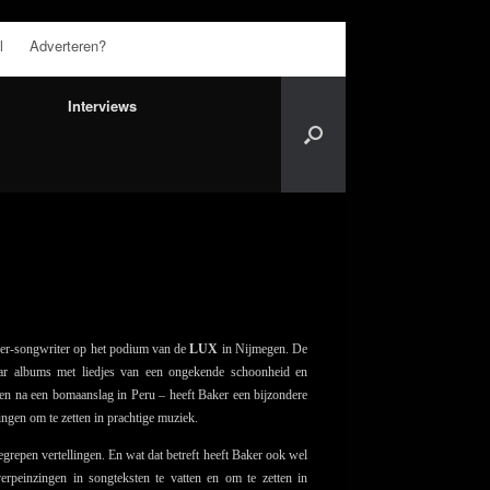
l
Adverteren?
Interviews
ger-songwriter op het podium van de
LUX
in Nijmegen. De
jaar albums met liedjes van een ongekende schoonheid en
en na een bomaanslag in Peru – heeft Baker een bijzondere
ingen om te zetten in prachtige muziek.
egrepen vertellingen. En wat dat betreft heeft Baker ook wel
erpeinzingen in songteksten te vatten en om te zetten in