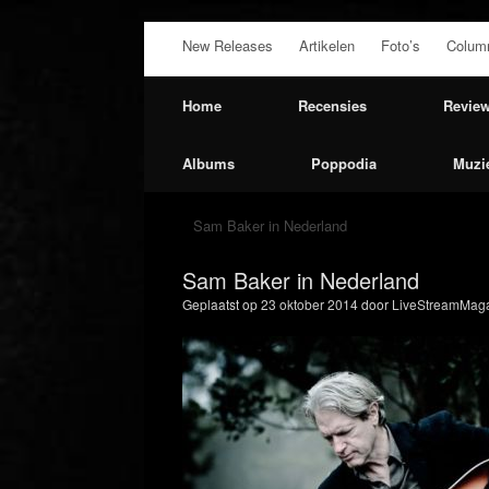
Ga
New Releases
Artikelen
Foto’s
Colum
naar
de
inhoud
Home
Recensies
Revie
Albums
Poppodia
Muzi
Sam Baker in Nederland
Sam Baker in Nederland
Geplaatst op
23 oktober 2014
door
LiveStreamMaga