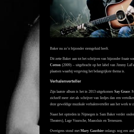
Baker nu zo’n bijzonder stemgeluid heeft.
Dit zette Baker aan tot het schrijven van bijzonder fraaie 
Cotton
(2009) – uitgebracht op het label van Jimmy LaFa
plaatsen waarbij vergeving het belangrijkste thema is.
Verhalenverteller
Zijn laatste album is het in 2013 uitgekomen
Say Grace
. 
zichzelf meer ziet als schrijver van liedjes dan een vertol
deze geweldige muzikale verhalenverteller aan het werk te z
Naast het optreden in Nijmegen is Sam Baker verder ond
Theaters), Lage Vuursche, Maassluis en Terneuzen.
Overigens stond met
Mary Gauthier
onlangs nog een ande