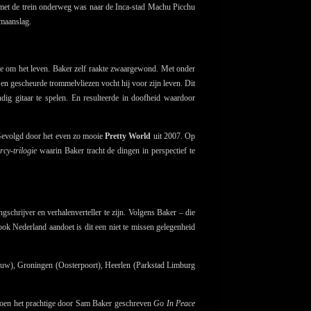
met de trein onderweg was naar de Inca-stad Machu Picchu
maanslag.
de om het leven. Baker zelf raakte zwaargewond. Met onder
en gescheurde trommelvliezen vocht hij voor zijn leven. Dit
dig gitaar te spelen. En resulteerde in doofheid waardoor
 Gevolgd door het even zo mooie
Pretty World
uit 2007. Op
cy-trilogie
waarin Baker tracht de dingen in perspectief te
schrijver en verhalenverteller te zijn. Volgens Baker – die
 ook Nederland aandoet is dit een niet te missen gelegenheid
uw), Groningen (Oosterpoort), Heerlen (Parkstad Limburg
 toen het prachtige door Sam Baker geschreven
Go In Peace