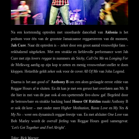
Na een kortstondig optreden met snoeiharde dancehall van
Aidonia
is het
podium voor één van de grootste Jamaicaanse reggaesterren van dit moment,
Jah Cure
. Naar dit optreden is – zeker door een groot aantal vrouwelijke fans –
reikhalzend uitgekeken. Met een strakke en liefdevolle performance weet Jah
Cure met zijn
lovers reggae
in nummers als
Sticky
,
Call On Me
en
Longing For
de Melkweg aardig op zijn kop te zetten en menig vrouwenhart sneller te doen
kloppen. Hetzelfde geldt zeker ook voor de cover
All Of Me
van John Legend.
Daarna is het aan
good ol’
Anthony B
om een alom geslaagde eerste editie van
Reggae Hours af te sluiten. En dit kan je met een gerust hart overlaten aan Mr. B
die hier in mei van dit jaar ook al een spetterende live-show gaf. Begeleid door
de betrouwbare en strakke backing band
House Of Riddim
maakt Anthony B
er ook dit keer – met onder meer
Higher Meditation
,
Rasta Love
en
My Yes &
My No
– weer een dynamisch reggae-feestje van. En met afsluiter
One Love
van
Bob Marley wordt de
overall feeling
van Reggae Hours goed samengevat:
‘
Let’s Get Together and Feel Alright
’.
Tekst: Rick Warner