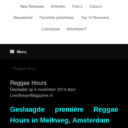
Ga
New Releases
Artikelen
Foto’s
Column
naar
de
Nieuwsbrief
Favoriete platenhoes
Top-10 Nummers
inhoud
Luisterpaal
Adverteren?
Menu
Reggae Hours
Reggae Hours
Geplaatst op
4 november 2014
door
LiveStreamMagazine.nl
Geslaagde première Reggae
Hours in Melkweg, Amsterdam