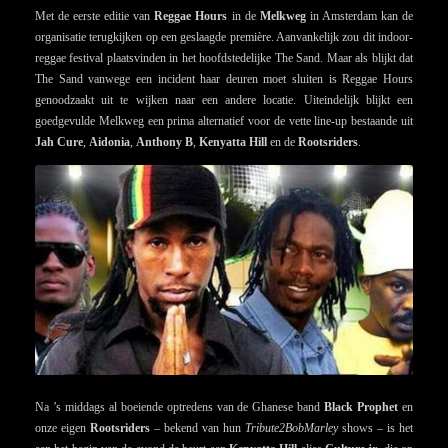
Met de eerste editie van
Reggae Hours
in de
Melkweg
in Amsterdam kan de
organisatie terugkijken op een geslaagde première. Aanvankelijk zou dit indoor-
reggae festival plaatsvinden in het hoofdstedelijke The Sand. Maar als blijkt dat
The Sand vanwege een incident haar deuren moet sluiten is Reggae Hours
genoodzaakt uit te wijken naar een andere locatie. Uiteindelijk blijkt een
goedgevulde Melkweg een prima alternatief voor de vette line-up bestaande uit
Jah Cure
,
Aidonia
,
Anthony B
,
Kenyatta Hill
en de
Rootsriders
.
Na ’s middags al boeiende optredens van de Ghanese band
Black Prophet
en
onze eigen
Rootsriders
– bekend van hun
Tribute2BobMarley
shows – is het