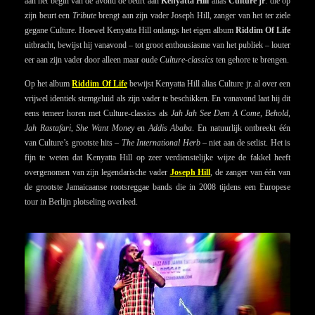
aan het begin van de avond de beurt aan
Kenyatta Hill
alias
Culture jr
. die op
zijn beurt een
Tribute
brengt aan zijn vader Joseph Hill, zanger van het ter ziele
gegane Culture. Hoewel Kenyatta Hill onlangs het eigen album
Riddim Of Life
uitbracht, bewijst hij vanavond – tot groot enthousiasme van het publiek – louter
eer aan zijn vader door alleen maar oude
Culture-classics
ten gehore te brengen.
Op het album
Riddim Of Life
bewijst Kenyatta Hill alias Culture jr. al over een
vrijwel identiek stemgeluid als zijn vader te beschikken. En vanavond laat hij dit
eens temeer horen met Culture-classics als
Jah Jah See Dem A Come,
Behold
,
Jah Rastafari
,
She Want Money
en
Addis Ababa
. En natuurlijk ontbreekt één
van Culture’s grootste hits –
The International Herb
– niet aan de setlist. Het is
fijn te weten dat Kenyatta Hill op zeer verdienstelijke wijze de fakkel heeft
overgenomen van zijn legendarische vader
Joseph Hill
, de zanger van één van
de grootste Jamaicaanse rootsreggae bands die in 2008 tijdens een Europese
tour in Berlijn plotseling overleed.