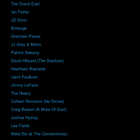
The Grand East
Ian Fisher
JD Simo
Bintangs
Gretchen Peters
JJ Grey & Mofro
Patrick Sweany
David Hillyard (The Slackers)
Heartless Bastards
Jaimi Faulkner
Jimmy LaFave
The Heavy
Colleen Rennison (No Sinner)
Craig Beaton (A Mote Of Dust)
Joshua Hyslop
Lee Fields
Meta Dia (& The Cornerstones)