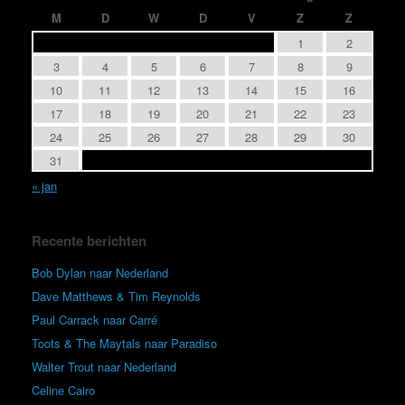
M
D
W
D
V
Z
Z
1
2
3
4
5
6
7
8
9
10
11
12
13
14
15
16
17
18
19
20
21
22
23
24
25
26
27
28
29
30
31
« jan
Recente berichten
Bob Dylan naar Nederland
Dave Matthews & Tim Reynolds
Paul Carrack naar Carré
Toots & The Maytals naar Paradiso
Walter Trout naar Nederland
Celine Cairo