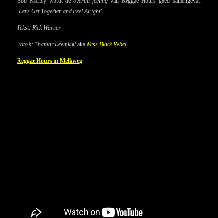
Bob Marley wordt de
overall feeling
van Reggae Hours goed samengevat:
‘
Let’s Get Together and Feel Alright
’.
Tekst: Rick Warner
Foto’s: Thamar Leemkuil
aka
Miss Black Rebel
Reggae Hours in Melkweg