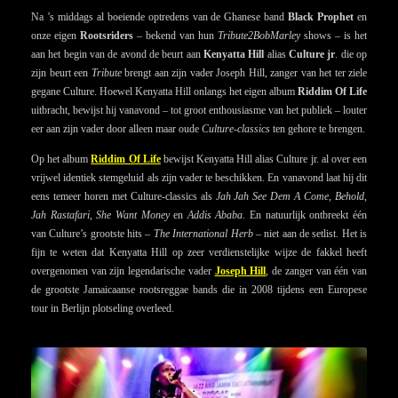
Na ’s middags al boeiende optredens van de Ghanese band
Black Prophet
en
onze eigen
Rootsriders
– bekend van hun
Tribute2BobMarley
shows – is het
aan het begin van de avond de beurt aan
Kenyatta Hill
alias
Culture jr
. die op
zijn beurt een
Tribute
brengt aan zijn vader Joseph Hill, zanger van het ter ziele
gegane Culture. Hoewel Kenyatta Hill onlangs het eigen album
Riddim Of Life
uitbracht, bewijst hij vanavond – tot groot enthousiasme van het publiek – louter
eer aan zijn vader door alleen maar oude
Culture-classics
ten gehore te brengen.
Op het album
Riddim Of Life
bewijst Kenyatta Hill alias Culture jr. al over een
vrijwel identiek stemgeluid als zijn vader te beschikken. En vanavond laat hij dit
eens temeer horen met Culture-classics als
Jah Jah See Dem A Come,
Behold
,
Jah Rastafari
,
She Want Money
en
Addis Ababa
. En natuurlijk ontbreekt één
van Culture’s grootste hits –
The International Herb
– niet aan de setlist. Het is
fijn te weten dat Kenyatta Hill op zeer verdienstelijke wijze de fakkel heeft
overgenomen van zijn legendarische vader
Joseph Hill
, de zanger van één van
de grootste Jamaicaanse rootsreggae bands die in 2008 tijdens een Europese
tour in Berlijn plotseling overleed.