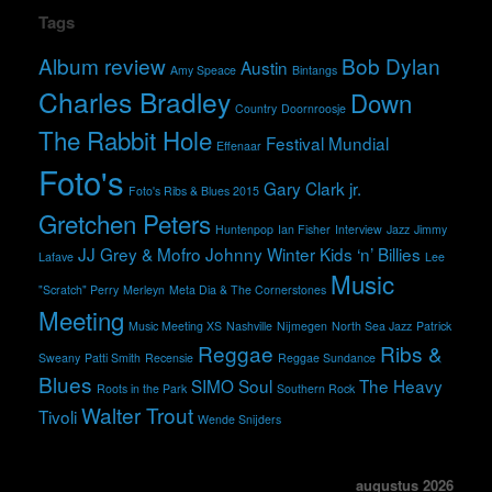
Tags
Album review
Bob Dylan
Austin
Amy Speace
Bintangs
Charles Bradley
Down
Country
Doornroosje
The Rabbit Hole
Festival Mundial
Effenaar
Foto's
Gary Clark jr.
Foto's Ribs & Blues 2015
Gretchen Peters
Huntenpop
Ian Fisher
Interview
Jazz
Jimmy
JJ Grey & Mofro
Johnny Winter
Kids ‘n’ Billies
Lafave
Lee
Music
"Scratch" Perry
Merleyn
Meta Dia & The Cornerstones
Meeting
Music Meeting XS
Nashville
Nijmegen
North Sea Jazz
Patrick
Reggae
Ribs &
Sweany
Patti Smith
Recensie
Reggae Sundance
Blues
SIMO
Soul
The Heavy
Roots in the Park
Southern Rock
Walter Trout
Tivoli
Wende Snijders
augustus 2026