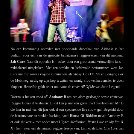
Na een kortstondig optreden met snoeiharde dancehall van
Aidonia
is het
podium voor één van de grootste Jamaicaanse reggaesterren van dit moment,
Jah Cure
. Naar dit optreden is – zeker door een groot aantal vrouwelijke fans –
reikhalzend uitgekeken. Met een strakke en liefdevolle performance weet Jah
Cure met zijn
lovers reggae
in nummers als
Sticky
,
Call On Me
en
Longing For
de Melkweg aardig op zijn kop te zetten en menig vrouwenhart sneller te doen
kloppen. Hetzelfde geldt zeker ook voor de cover
All Of Me
van John Legend.
Daarna is het aan
good ol’
Anthony B
om een alom geslaagde eerste editie van
Reggae Hours af te sluiten. En dit kan je met een gerust hart overlaten aan Mr. B
die hier in mei van dit jaar ook al een spetterende live-show gaf. Begeleid door
de betrouwbare en strakke backing band
House Of Riddim
maakt Anthony B
er ook dit keer – met onder meer
Higher Meditation
,
Rasta Love
en
My Yes &
My No
– weer een dynamisch reggae-feestje van. En met afsluiter
One Love
van