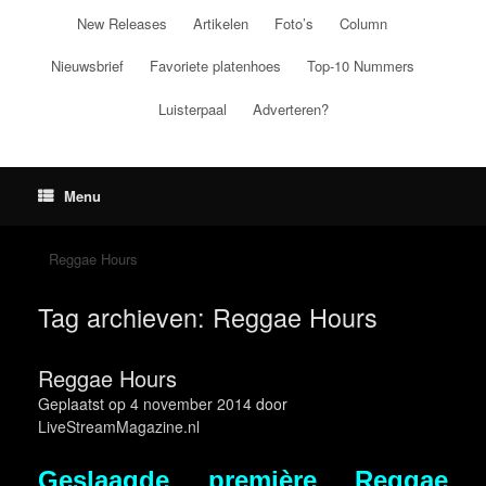
Ga
New Releases
Artikelen
Foto’s
Column
naar
de
Nieuwsbrief
Favoriete platenhoes
Top-10 Nummers
inhoud
Luisterpaal
Adverteren?
Menu
Reggae Hours
Tag archieven:
Reggae Hours
Reggae Hours
Geplaatst op
4 november 2014
door
LiveStreamMagazine.nl
Geslaagde première Reggae