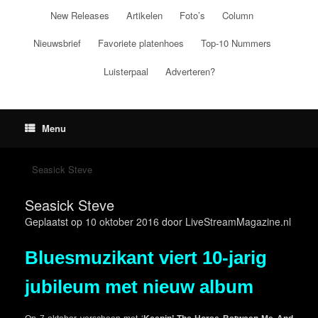
Ga
New Releases
Artikelen
Foto’s
Column
naar
de
Nieuwsbrief
Favoriete platenhoes
Top-10 Nummers
inhoud
Luisterpaal
Adverteren?
Menu
Seasick Steve
Seasick Steve
Geplaatst op
10 oktober 2016
door
LiveStreamMagazine.nl
Bluesmuzikant viert 10-jarig
jubileum met nieuw album