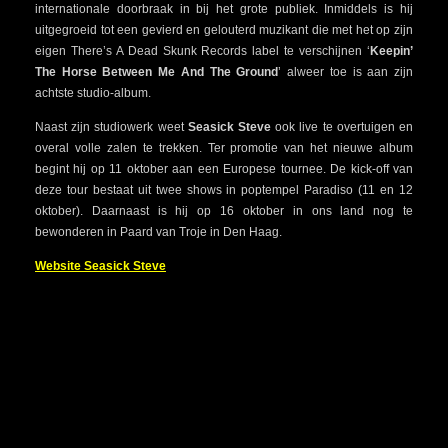
internationale doorbraak in bij het grote publiek. Inmiddels is hij
uitgegroeid tot een gevierd en gelouterd muzikant die met het op zijn
eigen There’s A Dead Skunk Records label te verschijnen ‘
Keepin’
The Horse Between Me And The Ground
’ alweer toe is aan zijn
achtste studio-album.
Naast zijn studiowerk weet
Seasick Steve
ook live te overtuigen en
overal volle zalen te trekken. Ter promotie van het nieuwe album
begint hij op 11 oktober aan een Europese tournee. De kick-off van
deze tour bestaat uit twee shows in poptempel Paradiso (11 en 12
oktober). Daarnaast is hij op 16 oktober in ons land nog te
bewonderen in Paard van Troje in Den Haag.
Website Seasick Steve