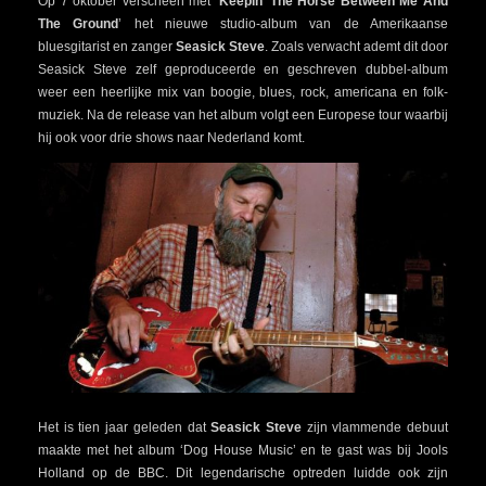
Op 7 oktober verscheen met ‘
Keepin’ The Horse Between Me And
The Ground
’ het nieuwe studio-album van de Amerikaanse
bluesgitarist en zanger
Seasick Steve
. Zoals verwacht ademt dit door
Seasick Steve zelf geproduceerde en geschreven dubbel-album
weer een heerlijke mix van boogie, blues, rock, americana en folk-
muziek. Na de release van het album volgt een Europese tour waarbij
hij ook voor drie shows naar Nederland komt.
Het is tien jaar geleden dat
Seasick Steve
zijn vlammende debuut
maakte met het album ‘Dog House Music’ en te gast was bij Jools
Holland op de BBC. Dit legendarische optreden luidde ook zijn