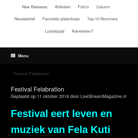
Ga
New Releases
Artikelen
Foto’s
Column
naar
de
Nieuwsbrief
Favoriete platenhoes
Top-10 Nummers
inhoud
Luisterpaal
Adverteren?
Menu
Festival Felabration
Festival Felabration
Geplaatst op
11 oktober 2016
door
LiveStreamMagazine.nl
Festival eert leven en
muziek van Fela Kuti