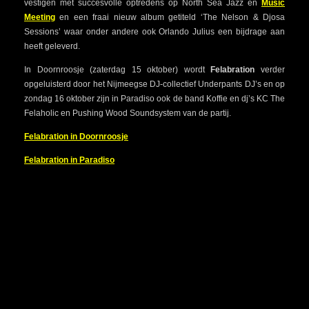
vestigen met succesvolle optredens op North Sea Jazz en
Music
Meeting
en een fraai nieuw album getiteld ‘The Nelson & Djosa
Sessions’ waar onder andere ook Orlando Julius een bijdrage aan
heeft geleverd.
In Doornroosje (zaterdag 15 oktober) wordt
Felabration
verder
opgeluisterd door het Nijmeegse DJ-collectief Underpants DJ’s en op
zondag 16 oktober zijn in Paradiso ook de band Koffie en dj’s KC The
Felaholic en Pushing Wood Soundsystem van de partij.
Felabration in Doornroosje
Felabration in Paradiso