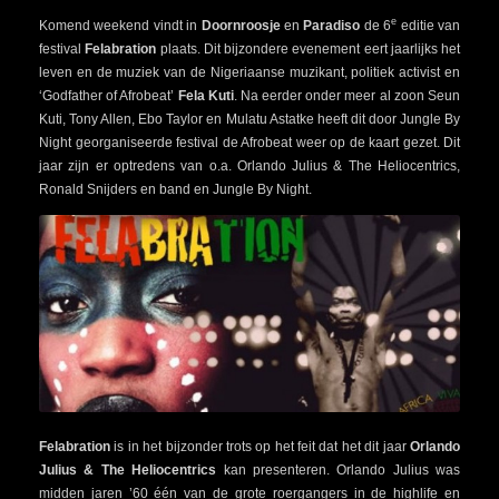
e
Komend weekend vindt in
Doornroosje
en
Paradiso
de 6
editie van
festival
Felabration
plaats. Dit bijzondere evenement eert jaarlijks het
leven en de muziek van de Nigeriaanse muzikant, politiek activist en
‘Godfather of Afrobeat’
Fela Kuti
. Na eerder onder meer al zoon Seun
Kuti, Tony Allen, Ebo Taylor en Mulatu Astatke heeft dit door Jungle By
Night georganiseerde festival de Afrobeat weer op de kaart gezet. Dit
jaar zijn er optredens van o.a. Orlando Julius & The Heliocentrics,
Ronald Snijders en band en Jungle By Night.
Felabration
is in het bijzonder trots op het feit dat het dit jaar
Orlando
Julius & The Heliocentrics
kan presenteren. Orlando Julius was
midden jaren ’60 één van de grote roergangers in de highlife en