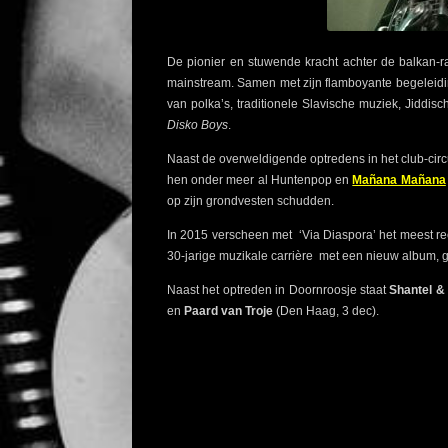
De pionier en stuwende kracht achter de balkan-ra
mainstream. Samen met zijn flamboyante begeleidi
van polka’s, traditionele Slavische muziek, Jiddi
Disko Boys
.
Naast de overweldigende optredens in het club-circu
hen onder meer al Huntenpop en
Mañana Mañana
op zijn grondvesten schudden.
In 2015 verscheen met ‘Via Diaspora’ het meest r
30-jarige muzikale carrière met een nieuw album, ge
Naast het optreden in Doornroosje staat
Shantel &
en
Paard van Troje
(Den Haag, 3 dec).