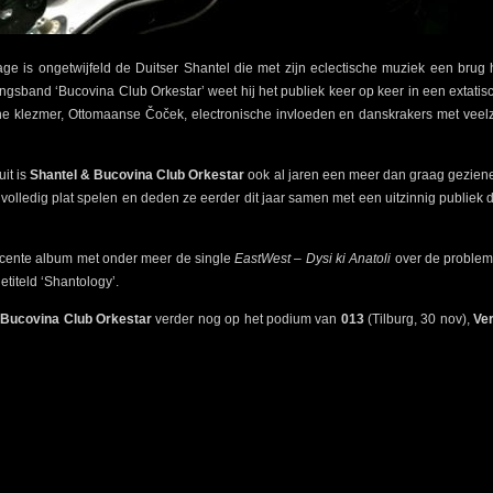
ge is ongetwijfeld de Duitser Shantel die met zijn eclectische muziek een brug
ngsband ‘Bucovina Club Orkestar’ weet hij het publiek keer op keer in een extat
sche klezmer, Ottomaanse Čoček, electronische invloeden en danskrakers met veel
it is
Shantel & Bucovina Club Orkesta
r
ook al jaren een meer dan graag geziene 
volledig plat spelen en deden ze eerder dit jaar samen met een uitzinnig publiek
ecente album met onder meer de single
EastWest – Dysi ki Anatoli
over de probleme
titeld ‘Shantology’.
 Bucovina Club Orkesta
r
verder nog op het podium van
013
(Tilburg, 30 nov),
Ve