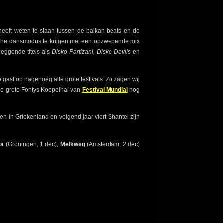
 heeft weten te slaan tussen de balkan beats en de
ische dansmodus te krijgen met een opzwepende mix
zeggende titels als
Disko Partizani, Disko Devils
en
gast op nagenoeg alle grote festivals. Zo zagen wij
 de grote Fontys Koepelhal van
Festival Mundial
nog
n in Griekenland en volgend jaar viert Shantel zijn
ra
(Groningen, 1 dec),
Melkweg
(Amsterdam, 2 dec)