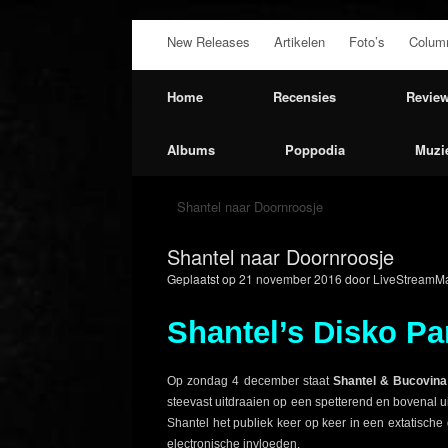
Ga
New Releases
Artikelen
Foto’s
Colum
naar
de
inhoud
Home
Recensies
Revie
Albums
Poppodia
Muzi
Shantel naar Doornroosje
Shantel naar Doornroosje
Geplaatst op
21 november 2016
door
LiveStreamMa
Shantel’s Disko Pa
Op zondag 4 december staat
Shantel & Bucovina
steevast uitdraaien op een spetterend en bovenal u
Shantel het publiek keer op keer in een extatisch
electronische invloeden.