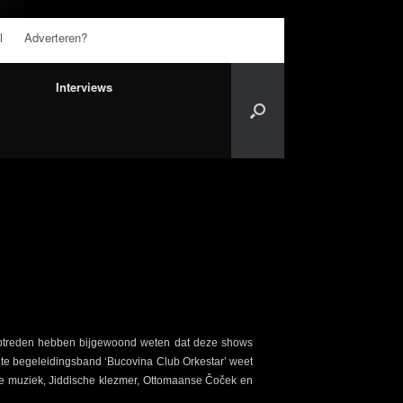
l
Adverteren?
Interviews
e optreden hebben bijgewoond weten dat deze shows
ante begeleidingsband ‘Bucovina Club Orkestar’ weet
che muziek, Jiddische klezmer, Ottomaanse Čoček en