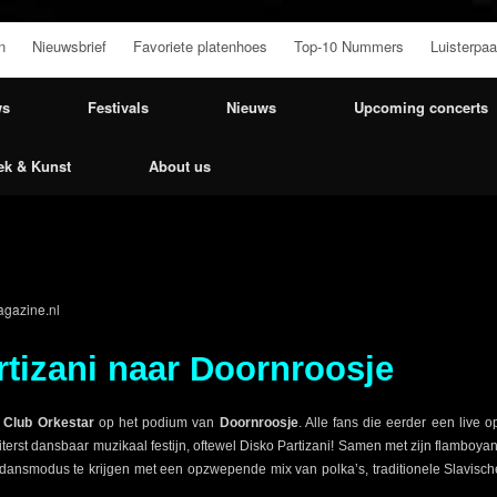
n
Nieuwsbrief
Favoriete platenhoes
Top-10 Nummers
Luisterpaa
ws
Festivals
Nieuws
Upcoming concerts
ek & Kunst
About us
gazine.nl
rtizani naar Doornroosje
 Club Orkesta
r
op het podium van
Doornroosje
. Alle fans die eerder een liv
iterst dansbaar muzikaal festijn, oftewel Disko Partizani! Samen met zijn flamboy
e dansmodus te krijgen met een opzwepende mix van polka’s, traditionele Slavis