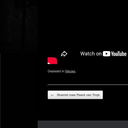
Geplaatst in
Nieuws
.
Bericht navigatie
←
Shantel naar Paard van Troje