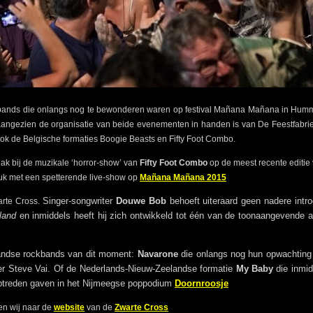
 bands die onlangs nog te bewonderen waren op festival Mañana Mañana in Hummelo
ss aangezien de organisatie van beide evenementen in handen is van De Feestfa
k de Belgische formaties Boogie Beasts en Fifty Foot Combo.
dak bij de muzikale ‘horror-show’ van
Fifty Foot Combo
op de meest recente editie
ruk met een spetterende live-show op
Mañana Mañana 2015
Singer-songwriter
Douwe Bob
behoeft uiteraard geen nadere intro
arte Cross.
rland
en inmiddels heeft hij zich ontwikkeld tot één van de toonaangevende 
andse rockbands van dit moment:
Navarone
die onlangs nog hun opwachting 
r Steve Vai. Of de Nederlands-Nieuw-Zeelandse formatie
My Baby
die inmi
 optreden gaven in het Nijmeegse poppodium
Doornroosje
en wij naar de
website
van de
Zwarte Cross