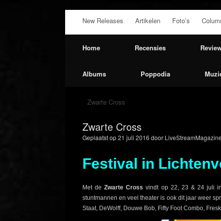
Ga
New Releases
Artikelen
Foto’s
Colum
naar
de
inhoud
Home
Recensies
Revie
Albums
Poppodia
Muzi
Zwarte Cross
Zwarte Cross
Geplaatst op
21 juli 2016
door
LiveStreamMagazine
Festival in Lichten
Met de
Zwarte Cross
vindt op 22, 23 & 24 juli i
stuntmannen en veel theater is ook dit jaar weer s
Staat, DeWolff, Douwe Bob, Fifty Foot Combo, Fre