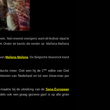
. Niet vreemd overigens want dit festival staat te
briek. Onder de bands die eerder op Mañana Mañana
 van
Mañana Mañana
De Belgische bluesrock band
ste
ductie meer. Ooit won hij de 1
editie van Giel
artiesten van Nederland en tot een show-man pur
maakte bij de uitreiking van de
Sena European
ddels ook een graag geziene gast is op alle grote