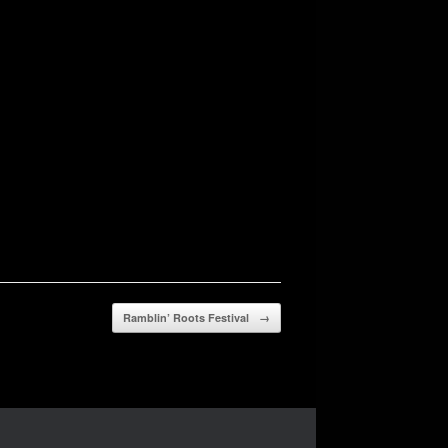
Ramblin’ Roots Festival
→