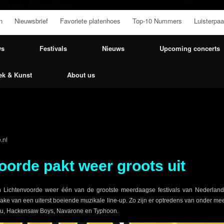
n
Nieuwsbrief
Favoriete platenhoes
Top-10 Nummers
Luisterpaa
ws
Festivals
Nieuws
Upcoming concerts
ek & Kunst
About us
.nl
voorde pakt weer groots uit
n Lichtenvoorde weer één van de grootste meerdaagse festivals van Nederland pl
prake van een uiterst boeiende muzikale line-up. Zo zijn er optredens van onder me
sku, Hackensaw Boys, Navarone en Typhoon.