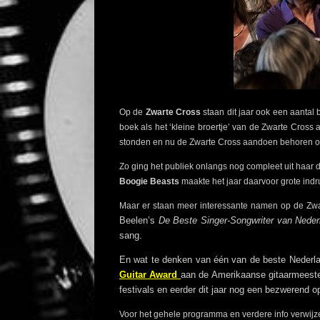
Op de
Zwarte Cross
staan dit jaar ook een aantal
boek als het ‘kleine broertje’ van de Zwarte Cro
stonden en nu de Zwarte Cross aandoen behoren oo
Zo ging het publiek onlangs nog compleet uit haar 
Boogie Beasts
maakte het jaar daarvoor grote ind
Maar er staan meer interessante namen op de Zw
Beelen’s
De Beste Singer-Songwriter van Nede
sang.
En wat te denken van één van de beste Nederl
Guitar Award
aan de Amerikaanse gitaarmeeste
festivals en eerder dit jaar nog een bezwerend
Voor het gehele programma en verdere info verwijz