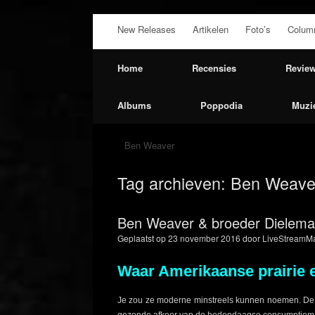
Ga
New Releases
Artikelen
Foto’s
Colum
naar
de
inhoud
Home
Recensies
Revie
Albums
Poppodia
Muzi
Ben Weaver
Tag archieven:
Ben Weave
Ben Weaver & broeder Dielem
Geplaatst op
23 november 2016
door
LiveStreamMa
Waar Amerikaanse prairie 
Je zou ze moderne minstreels kunnen noemen. De é
gezonde afkeer van de hedendaagse consumptiemaa