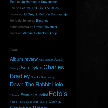
Paul
op
Jo Harman in Stevenskerk
Jon
op
Festival Still Got The Blues
nicole
op
JJ Grey & Mofro in Doornroosje
Henk de Jonge
op
Bintangs
hidde terpstra
op
Lieven Tavernier
Henk
op
Michael Schenker Group
Tags
Album review
Austin
Amy Speace
Charles
Bob Dylan
Bintangs
Bradley
Country
Doornroosje
Down The Rabbit Hole
Foto's
Festival Mundial
Effenaar
Gary Clark jr.
Foto's Ribs & Blues 2015
Gretchen Peters