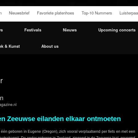
n
Nieuwsbrief
Favoriete platenhoes
Top-10 Nummers
Luisterpaa
ws
Festivals
Nieuws
Upcoming concerts
ek & Kunst
About us
r
an
gazine.nl
en Zeeuwse eilanden elkaar ontmoeten
én geboren in Eugene (Oregon), zich vooral verplaatsend per fiets en met een
tschappij. De ander geboren in Zeeland, zingend in de Zeeuwse taal, gevormd