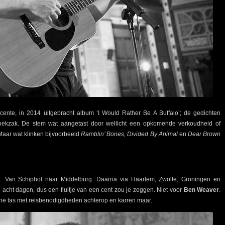
ecente, in 2014 uitgebracht album ‘I Would Rather Be A Buffalo’; de gedichten
broekzak. De stem wat aangetast door wellicht een opkomende verkoudheid of
Maar wat klinken bijvoorbeeld
Ramblin’ Bones,
Divided By Animal
en
Dear Brown
. Van Schiphol naar Middelburg. Daarna via Haarlem, Zwolle, Groningen en
 acht dagen, dus een fluitje van een cent zou je zeggen. Niet voor
Ben Weaver
.
kleine tas met reisbenodigdheden achterop en karren maar.