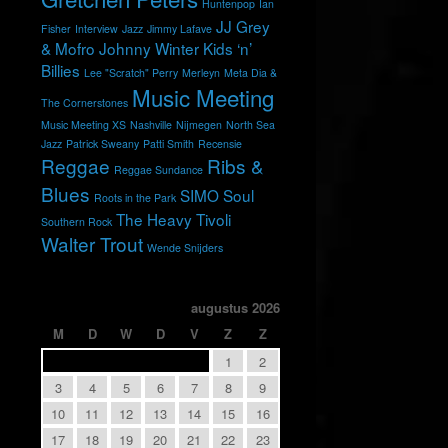
Huntenpop
Ian
JJ Grey
Fisher
Interview
Jazz
Jimmy Lafave
& Mofro
Johnny Winter
Kids ‘n’
Billies
Lee "Scratch" Perry
Merleyn
Meta Dia &
Music Meeting
The Cornerstones
Music Meeting XS
Nashville
Nijmegen
North Sea
Jazz
Patrick Sweany
Patti Smith
Recensie
Reggae
Ribs &
Reggae Sundance
Blues
SIMO
Soul
Roots in the Park
The Heavy
Tivoli
Southern Rock
Walter Trout
Wende Snijders
augustus 2026
M
D
W
D
V
Z
Z
1
2
3
4
5
6
7
8
9
10
11
12
13
14
15
16
17
18
19
20
21
22
23