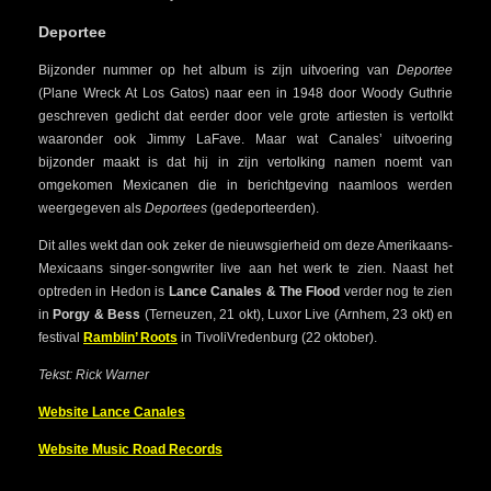
Deportee
Bijzonder nummer op het album is zijn uitvoering van
Deportee
(Plane Wreck At Los Gatos) naar een in 1948 door Woody Guthrie
geschreven gedicht dat eerder door vele grote artiesten is vertolkt
waaronder ook Jimmy LaFave. Maar wat Canales’ uitvoering
bijzonder maakt is dat hij in zijn vertolking namen noemt van
omgekomen Mexicanen die in berichtgeving naamloos werden
weergegeven als
Deportees
(gedeporteerden).
Dit alles wekt dan ook zeker de nieuwsgierheid om deze Amerikaans-
Mexicaans singer-songwriter live aan het werk te zien. Naast het
optreden in Hedon is
Lance Canales & The Flood
verder nog te zien
in
Porgy & Bess
(Terneuzen, 21 okt), Luxor Live (Arnhem, 23 okt) en
festival
Ramblin’ Roots
in TivoliVredenburg (22 oktober).
Tekst: Rick Warner
Website Lance Canales
Website Music Road Records