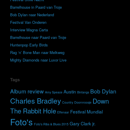
Barrelhouse in Paard van Troje
Bob Dylan naar Nederland
Festival Van Onderen
Interview Magna Carta
Barrelhouse naar Paard van Troje
Huntenpop Early Birds
Rag ‘n’ Bone Man naar Melkweg
Mighty Diamonds naar Luxor Live
Tags
Album review
Bob Dylan
Austin
Amy Speace
Bintangs
Charles Bradley
Down
Country
Doornroosje
The Rabbit Hole
Festival Mundial
Effenaar
Foto's
Gary Clark jr.
Foto's Ribs & Blues 2015