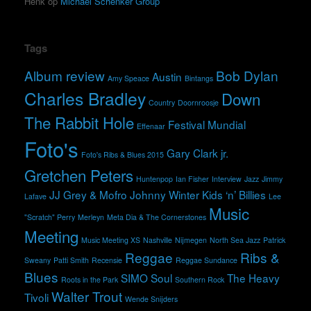
Henk
op
Michael Schenker Group
Tags
Album review
Bob Dylan
Austin
Amy Speace
Bintangs
Charles Bradley
Down
Country
Doornroosje
The Rabbit Hole
Festival Mundial
Effenaar
Foto's
Gary Clark jr.
Foto's Ribs & Blues 2015
Gretchen Peters
Huntenpop
Ian Fisher
Interview
Jazz
Jimmy
JJ Grey & Mofro
Johnny Winter
Kids ‘n’ Billies
Lafave
Lee
Music
"Scratch" Perry
Merleyn
Meta Dia & The Cornerstones
Meeting
Music Meeting XS
Nashville
Nijmegen
North Sea Jazz
Patrick
Reggae
Ribs &
Sweany
Patti Smith
Recensie
Reggae Sundance
Blues
SIMO
Soul
The Heavy
Roots in the Park
Southern Rock
Walter Trout
Tivoli
Wende Snijders