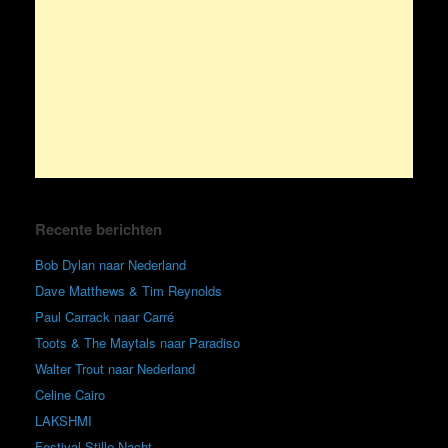
Recente berichten
Bob Dylan naar Nederland
Dave Matthews & Tim Reynolds
Paul Carrack naar Carré
Toots & The Maytals naar Paradiso
Walter Trout naar Nederland
Celine Cairo
LAKSHMI
Festival Stille Nacht