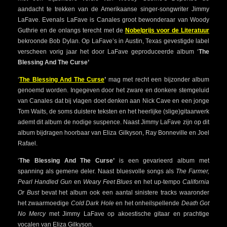
aandacht te trekken van de Amerikaanse singer-songwriter Jimmy
LaFave. Evenals LaFave is Canales groot bewonderaar van Woody
Guthrie en de onlangs terecht met de
Nobelprijs voor de Literatuur
bekroonde Bob Dylan. Op LaFave’s in Austin, Texas gevestigde label
verscheen vorig jaar het door LaFave geproduceerde album ‘
The
Blessing And The Curse’
‘
The Blessing And The Curse
’
mag met recht een bijzonder album
genoemd worden. Ingegeven door het zware en donkere stemgeluid
van Canales dat bij vlagen doet denken aan Nick Cave en een jonge
Tom Waits, de soms duistere teksten en het heerlijke (slige)gitaarwerk
ademt dit album de nodige suspence. Naast Jimmy LaFave zijn op dit
album bijdragen hoorbaar van Eliza Gilkyson, Ray Bonneville en Joel
Rafael.
‘
The Blessing And The Curse’
is een gevarieerd album met
spanning als gemene deler. Naast bluesvolle songs als
The Farmer,
Pearl Handled Gun
en
Weary Feet Blues
en het up-tempo
California
Or Bust
bevat het album ook een aantal sinistere tracks waaronder
het zwaarmoedige
Cold Dark Hole
en het onheilspellende
Death Got
No Mercy
met Jimmy LaFave op akoestische gitaar en prachtige
vocalen van Eliza Gilkyson.