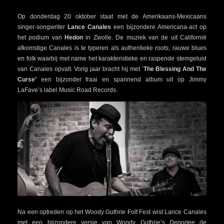
Op donderdag 20 oktober staat met de Amerikaans-Mexicaans
singer-songwriter
Lance Canales
een bijzondere Americana-act op
het podium van
Hedon
in Zwolle. De muziek van de uit Californië
afkomstige Canales is te typeren als authentieke roots, rauwe blues
en folk waarbij met name het karakteristieke en raspende stemgeluid
van Canales opvalt. Vorig jaar bracht hij met ‘
The Blessing And The
Curse’
een bijzonder fraai en spannend album uit op Jimmy
LaFave’s label Music Road Records.
Na een optreden op het Woody Guthrie Folf Fest wist Lance Canales
met een bijzondere versie van Woody Guthrie’s
Deportee
de