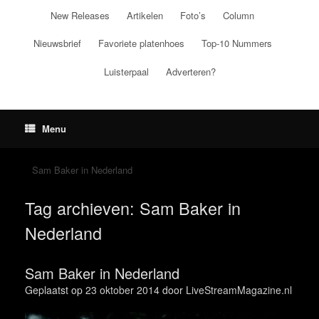
Ga
New Releases
Artikelen
Foto’s
Column
naar
de
Nieuwsbrief
Favoriete platenhoes
Top-10 Nummers
inhoud
Luisterpaal
Adverteren?
Menu
Sam Baker in Nederland
Tag archieven:
Sam Baker in
Nederland
Sam Baker in Nederland
Geplaatst op
23 oktober 2014
door
LiveStreamMagazine.nl