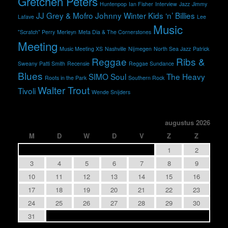
Gretchen Peters
Huntenpop
Ian Fisher
Interview
Jazz
Jimmy
JJ Grey & Mofro
Johnny Winter
Kids ‘n’ Billies
Lafave
Lee
Music
"Scratch" Perry
Merleyn
Meta Dia & The Cornerstones
Meeting
Music Meeting XS
Nashville
Nijmegen
North Sea Jazz
Patrick
Reggae
Ribs &
Sweany
Patti Smith
Recensie
Reggae Sundance
Blues
SIMO
Soul
The Heavy
Roots in the Park
Southern Rock
Walter Trout
Tivoli
Wende Snijders
augustus 2026
M
D
W
D
V
Z
Z
1
2
3
4
5
6
7
8
9
10
11
12
13
14
15
16
17
18
19
20
21
22
23
24
25
26
27
28
29
30
31