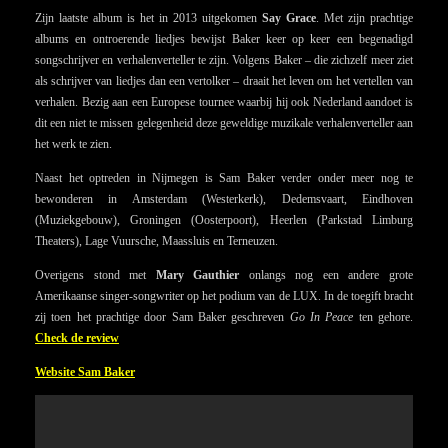
Zijn laatste album is het in 2013 uitgekomen
Say Grace
. Met zijn prachtige
albums en ontroerende liedjes bewijst Baker keer op keer een begenadigd
songschrijver en verhalenverteller te zijn. Volgens Baker – die zichzelf meer ziet
als schrijver van liedjes dan een vertolker – draait het leven om het vertellen van
verhalen. Bezig aan een Europese tournee waarbij hij ook Nederland aandoet is
dit een niet te missen gelegenheid deze geweldige muzikale verhalenverteller aan
het werk te zien.
Naast het optreden in Nijmegen is Sam Baker verder onder meer nog te
bewonderen in Amsterdam (Westerkerk), Dedemsvaart, Eindhoven
(Muziekgebouw), Groningen (Oosterpoort), Heerlen (Parkstad Limburg
Theaters), Lage Vuursche, Maassluis en Terneuzen.
Overigens stond met
Mary Gauthier
onlangs nog een andere grote
Amerikaanse singer-songwriter op het podium van de LUX. In de toegift bracht
zij toen het prachtige door Sam Baker geschreven
Go In Peace
ten gehore.
Check de review
Website Sam Baker