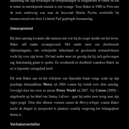
aanleiding om zijn ervaringen en overpeinzingen in songteksten te vatten en om
te zetten in meeslepende muziek is een wrange. Toen Baker in 1986 in Peru met
de trein onderweg was naar de Inca-stad Machu Picchu overleefde hij
ternauwenood een door
Lichtend Pad
gepleegde bomaanslag.
Zwaargewond
Bij deze aanslag kwamen alle mensen met wie hij de coupé deelde om het leven.
Baker zelf raakte zwaargewond. Met onder meer een doorboorde
dijbeenslagader, een verbrijzelde linkerhand en gescheurde trommelvliezen
vocht hij voor zijn leven. Dit had onder meer tot gevolg dat hij zich gedwongen
zag linkshandig gitaar te spelen. En resulteerde in doofheid waardoor Baker nu
zo’n bijzonder stemgeluid heeft.
Dit zette Baker aan tot het schrijven van bijzonder fraaie songs zoals op zijn
prachtige debuutalbum
Mercy
uit 2004 waarin hij vertelt over deze aanslag.
Gevolgd door het even zo mooie
Pretty World
uit 2007. Op
Cotton
(2009) –
uitgebracht op het label van Jimmy LaFave – gaat hij onder meer terug naar zijn
eigen jeugd. Deze drie albums vormen samen de
Mercy-trilogie
waarin Baker
tracht de dingen in perspectief te plaatsen waarbij vergeving het belangrijkste
thema is.
Verhalenverteller