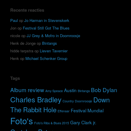
Recente reacties
Paul
op
Jo Harman in Stevenskerk
Jon
op
Festival Still Got The Blues
nicole
op
JJ Grey & Mofro in Doornroosje
Henk de Jonge
op
Bintangs
hidde terpstra
op
Lieven Tavernier
Henk
op
Michael Schenker Group
Tags
Album review
Bob Dylan
Austin
Amy Speace
Bintangs
Charles Bradley
Down
Country
Doornroosje
The Rabbit Hole
Festival Mundial
Effenaar
Foto's
Gary Clark jr.
Foto's Ribs & Blues 2015