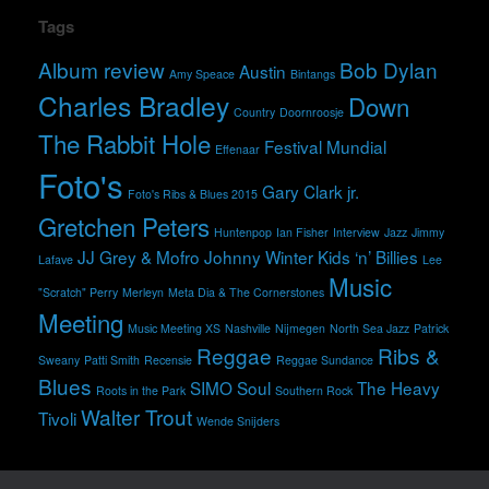
Tags
Album review
Bob Dylan
Austin
Amy Speace
Bintangs
Charles Bradley
Down
Country
Doornroosje
The Rabbit Hole
Festival Mundial
Effenaar
Foto's
Gary Clark jr.
Foto's Ribs & Blues 2015
Gretchen Peters
Huntenpop
Ian Fisher
Interview
Jazz
Jimmy
JJ Grey & Mofro
Johnny Winter
Kids ‘n’ Billies
Lafave
Lee
Music
"Scratch" Perry
Merleyn
Meta Dia & The Cornerstones
Meeting
Music Meeting XS
Nashville
Nijmegen
North Sea Jazz
Patrick
Reggae
Ribs &
Sweany
Patti Smith
Recensie
Reggae Sundance
Blues
SIMO
Soul
The Heavy
Roots in the Park
Southern Rock
Walter Trout
Tivoli
Wende Snijders