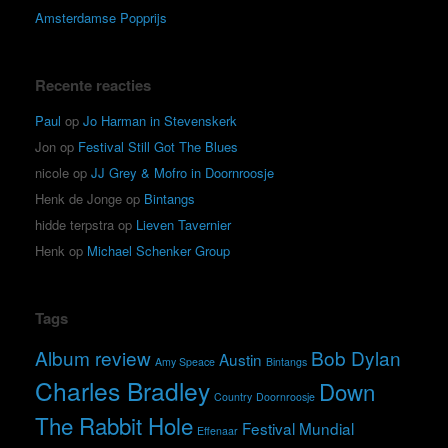
Amsterdamse Popprijs
Recente reacties
Paul
op
Jo Harman in Stevenskerk
Jon
op
Festival Still Got The Blues
nicole
op
JJ Grey & Mofro in Doornroosje
Henk de Jonge
op
Bintangs
hidde terpstra
op
Lieven Tavernier
Henk
op
Michael Schenker Group
Tags
Album review
Bob Dylan
Austin
Amy Speace
Bintangs
Charles Bradley
Down
Country
Doornroosje
The Rabbit Hole
Festival Mundial
Effenaar