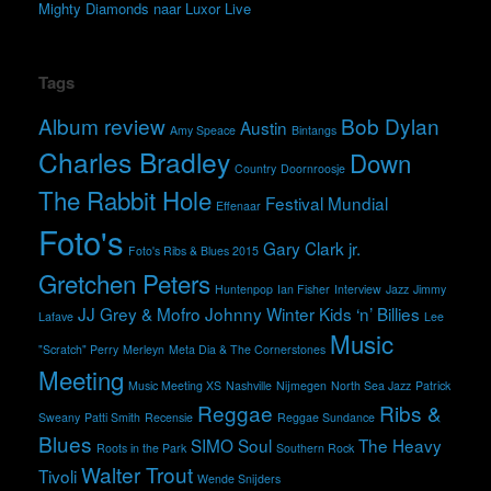
Mighty Diamonds naar Luxor Live
Tags
Album review
Bob Dylan
Austin
Amy Speace
Bintangs
Charles Bradley
Down
Country
Doornroosje
The Rabbit Hole
Festival Mundial
Effenaar
Foto's
Gary Clark jr.
Foto's Ribs & Blues 2015
Gretchen Peters
Huntenpop
Ian Fisher
Interview
Jazz
Jimmy
JJ Grey & Mofro
Johnny Winter
Kids ‘n’ Billies
Lafave
Lee
Music
"Scratch" Perry
Merleyn
Meta Dia & The Cornerstones
Meeting
Music Meeting XS
Nashville
Nijmegen
North Sea Jazz
Patrick
Reggae
Ribs &
Sweany
Patti Smith
Recensie
Reggae Sundance
Blues
SIMO
Soul
The Heavy
Roots in the Park
Southern Rock
Walter Trout
Tivoli
Wende Snijders