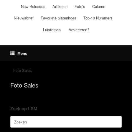
Ga
New Releases
Artikelen
Foto’s
Column
naar
de
Nieuwsbrief
Favoriete platenhoes
Top-10 Nummers
inhoud
Luisterpaal
Adverteren?
Menu
Foto Sales
Foto Sales
Zoek op LSM
Zoeken
naar: