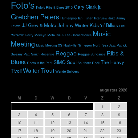
Foto's
Gary Clark jr.
Foto's Ribs & Blues 2015
Gretchen Peters
Huntenpop
Ian Fisher
Interview
Jazz
Jimmy
JJ Grey & Mofro
Johnny Winter
Kids ‘n’ Billies
Lafave
Lee
Music
"Scratch" Perry
Merleyn
Meta Dia & The Cornerstones
Meeting
Music Meeting XS
Nashville
Nijmegen
North Sea Jazz
Patrick
Reggae
Ribs &
Sweany
Patti Smith
Recensie
Reggae Sundance
Blues
SIMO
Soul
The Heavy
Roots in the Park
Southern Rock
Walter Trout
Tivoli
Wende Snijders
augustus 2026
M
D
W
D
V
Z
Z
1
2
3
4
5
6
7
8
9
10
11
12
13
14
15
16
17
18
19
20
21
22
23