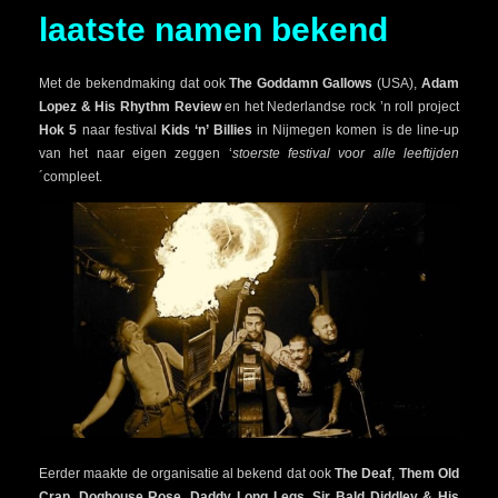
laatste namen bekend
Met de bekendmaking dat ook
The
Goddamn Gallows
(USA),
Adam
Lopez & His Rhythm Review
en het Nederlandse rock ’n roll project
Hok 5
naar festival
Kids ‘n’ Billies
in Nijmegen komen is de line-up
van het naar eigen zeggen ‘
stoerste festival voor alle leeftijden
´compleet.
Eerder maakte de organisatie al bekend dat ook
The Deaf
,
Them Old
Crap
,
Doghouse Rose
,
Daddy Long Legs
,
Sir Bald Diddley & His