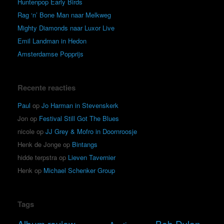
Huntenpop Early Birds
Rag ‘n’ Bone Man naar Melkweg
Mighty Diamonds naar Luxor Live
Emil Landman in Hedon
Amsterdamse Popprijs
Recente reacties
Paul
op
Jo Harman in Stevenskerk
Jon
op
Festival Still Got The Blues
nicole
op
JJ Grey & Mofro in Doornroosje
Henk de Jonge
op
Bintangs
hidde terpstra
op
Lieven Tavernier
Henk
op
Michael Schenker Group
Tags
Album review
Bob Dylan