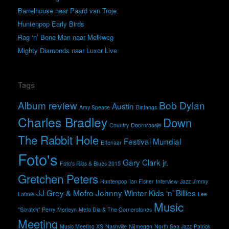
Barrelhouse naar Paard van Troje
Huntenpop Early Birds
Rag ‘n’ Bone Man naar Melkweg
Mighty Diamonds naar Luxor Live
Tags
Album review
Bob Dylan
Austin
Amy Speace
Bintangs
Charles Bradley
Down
Country
Doornroosje
The Rabbit Hole
Festival Mundial
Effenaar
Foto's
Gary Clark jr.
Foto's Ribs & Blues 2015
Gretchen Peters
Huntenpop
Ian Fisher
Interview
Jazz
Jimmy
JJ Grey & Mofro
Johnny Winter
Kids ‘n’ Billies
Lafave
Lee
Music
"Scratch" Perry
Merleyn
Meta Dia & The Cornerstones
Meeting
Music Meeting XS
Nashville
Nijmegen
North Sea Jazz
Patrick