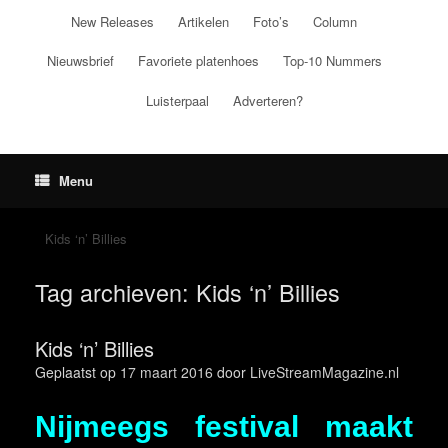
Ga
New Releases
Artikelen
Foto’s
Column
naar
de
Nieuwsbrief
Favoriete platenhoes
Top-10 Nummers
inhoud
Luisterpaal
Adverteren?
Menu
Kids ‘n’ Billies
Tag archieven:
Kids ‘n’ Billies
Kids ‘n’ Billies
Geplaatst op
17 maart 2016
door
LiveStreamMagazine.nl
Nijmeegs festival maakt