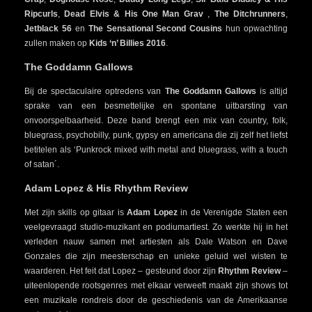
Ripcurls
,
Dead Elvis & His One Man Grav
,
The Ditchrunners
,
Jetblack 56
en
The Sensational Second Cousins
hun opwachting
zullen maken op
Kids ‘n’ Billies 2016
.
The Goddamn Gallows
Bij de spectaculaire optredens van
The
Goddamn Gallows
is altijd
sprake van een besmettelijke en spontane uitbarsting van
onvoorspelbaarheid. Deze band brengt een mix van country, folk,
bluegrass, psychobilly, punk, gypsy en americana die zij zelf het liefst
betitelen als ‘Punkrock mixed with metal and bluegrass, with a touch
of satan´.
Adam Lopez & His Rhythm Review
Met zijn skills op gitaar is
Adam Lopez
in de Verenigde Staten een
veelgevraagd studio-muzikant en podiumartiest. Zo werkte hij in het
verleden nauw samen met artiesten als Dale Watson en Dave
Gonzales die zijn meesterschap en unieke geluid wel wisten te
waarderen. Het feit dat Lopez – gesteund door zijn
Rhythm Review
–
uiteenlopende rootsgenres met elkaar verweeft maakt zijn shows tot
een muzikale rondreis door de geschiedenis van de Amerikaanse