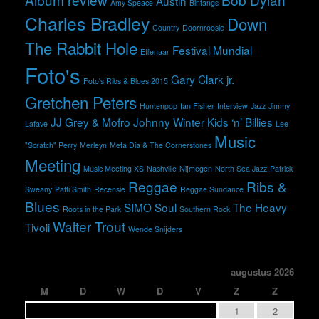
Austin
Amy Speace
Bintangs
Charles Bradley
Down
Country
Doornroosje
The Rabbit Hole
Festival Mundial
Effenaar
Foto's
Gary Clark jr.
Foto's Ribs & Blues 2015
Gretchen Peters
Huntenpop
Ian Fisher
Interview
Jazz
Jimmy
JJ Grey & Mofro
Johnny Winter
Kids ‘n’ Billies
Lafave
Lee
Music
"Scratch" Perry
Merleyn
Meta Dia & The Cornerstones
Meeting
Music Meeting XS
Nashville
Nijmegen
North Sea Jazz
Patrick
Reggae
Ribs &
Sweany
Patti Smith
Recensie
Reggae Sundance
Blues
SIMO
Soul
The Heavy
Roots in the Park
Southern Rock
Walter Trout
Tivoli
Wende Snijders
augustus 2026
M
D
W
D
V
Z
Z
1
2