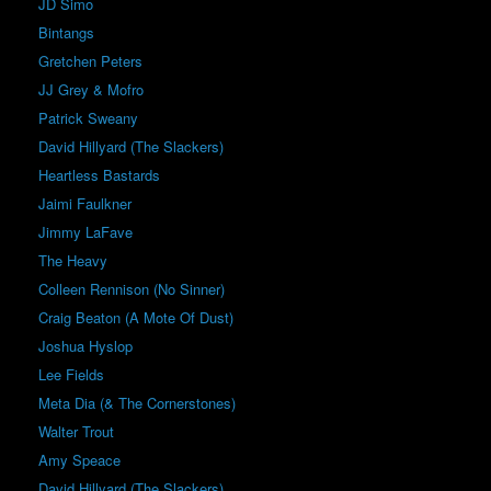
JD Simo
Bintangs
Gretchen Peters
JJ Grey & Mofro
Patrick Sweany
David Hillyard (The Slackers)
Heartless Bastards
Jaimi Faulkner
Jimmy LaFave
The Heavy
Colleen Rennison (No Sinner)
Craig Beaton (A Mote Of Dust)
Joshua Hyslop
Lee Fields
Meta Dia (& The Cornerstones)
Walter Trout
Amy Speace
David Hillyard (The Slackers)