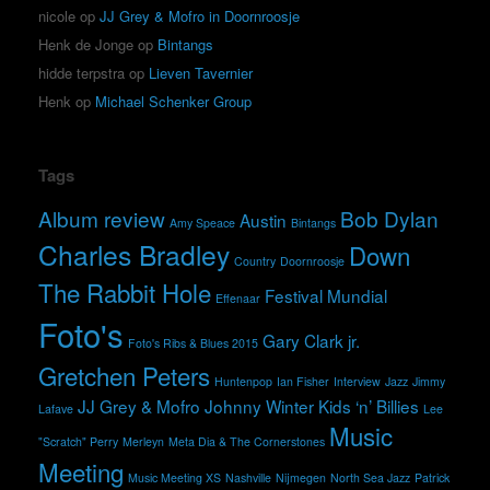
nicole
op
JJ Grey & Mofro in Doornroosje
Henk de Jonge
op
Bintangs
hidde terpstra
op
Lieven Tavernier
Henk
op
Michael Schenker Group
Tags
Album review
Bob Dylan
Austin
Amy Speace
Bintangs
Charles Bradley
Down
Country
Doornroosje
The Rabbit Hole
Festival Mundial
Effenaar
Foto's
Gary Clark jr.
Foto's Ribs & Blues 2015
Gretchen Peters
Huntenpop
Ian Fisher
Interview
Jazz
Jimmy
JJ Grey & Mofro
Johnny Winter
Kids ‘n’ Billies
Lafave
Lee
Music
"Scratch" Perry
Merleyn
Meta Dia & The Cornerstones
Meeting
Music Meeting XS
Nashville
Nijmegen
North Sea Jazz
Patrick