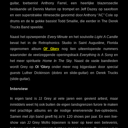
guitar, toetsenist Anthony Farrel, een heerlijke blazerssectie
bestaande uit Dennis Marion op trompet en Jeff Dazey op saxofoon
en een superstrakke ritmesectie gevormd door Anthony “AC” Cole op
drums en de te gekke bassist Todd Smallie, die eerder in The Derek
Trucks Band speelde.
Naast het opzwepende
Every Minute
en het soulvolle
Light A Candle
bevat het in de Retrophonics Studio in Saint Augustine, Florida
opgenomen album
Ol‘ Glory
nog tien uiteenlopende nummers
waaronder de veelzeggende openingstrack
Everything Is A Song
en
het meer spirituele
Home In The Sky
. Naast de vaste bandleden
wordt Grey op
Ol ‘Glory
onder meer nog bijgestaan door
special
guests
Luther Dickinson (dobro en slide-guitar) en Derek Trucks
(slide-guitar).
Interview
In eigen land is JJ Grey al vele jaren een gevierd artiest, maar
inmiddels weet hij ook buiten de eigen landsgrenzen furore te maken
met prachtige albums en de nodige enerverende live-optredens.
Samen met zijn band geeft hij zo’n 120 shows per jaar. En een live-
show van JJ Grey Mofro bijwonen is keer op keer een belevenis,