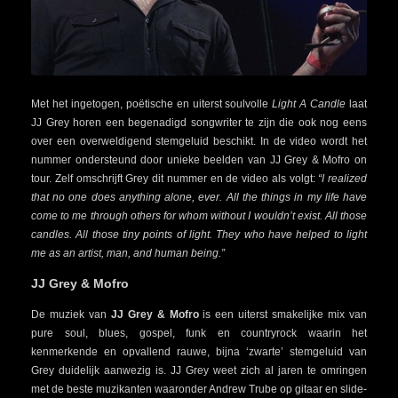
Met het ingetogen, poëtische en uiterst soulvolle
Light A Candle
laat
JJ Grey horen een begenadigd songwriter te zijn die ook nog eens
over een overweldigend stemgeluid beschikt. In de video wordt het
nummer ondersteund door unieke beelden van JJ Grey & Mofro on
tour. Zelf omschrijft Grey dit nummer en de video als volgt:
“I realized
that no one does anything alone, ever. All the things in my life have
come to me through others for whom without I wouldn’t exist. All those
candles. All those tiny points of light. They who have helped to light
me as an artist, man, and human being.”
JJ Grey & Mofro
De muziek van
JJ Grey & Mofro
is een uiterst smakelijke mix van
pure soul, blues, gospel, funk en countryrock waarin het
kenmerkende en opvallend rauwe, bijna ‘zwarte’ stemgeluid van
Grey duidelijk aanwezig is. JJ Grey weet zich al jaren te omringen
met de beste muzikanten waaronder Andrew Trube op gitaar en slide-