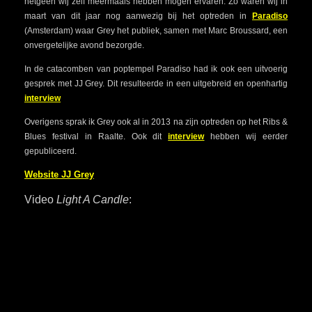
hetgeen wij zelf meermaals hebben mogen ervaren. Zo waren wij in
maart van dit jaar nog aanwezig bij het optreden in
Paradiso
(Amsterdam) waar Grey het publiek, samen met Marc Broussard, een
onvergetelijke avond bezorgde.
In de catacomben van poptempel Paradiso had ik ook een uitvoerig
gesprek met JJ Grey. Dit resulteerde in een uitgebreid en openhartig
interview
Overigens sprak ik Grey ook al in 2013 na zijn optreden op het Ribs &
Blues festival in Raalte. Ook dit
interview
hebben wij eerder
gepubliceerd.
Website JJ Grey
Video
Light A Candle
: