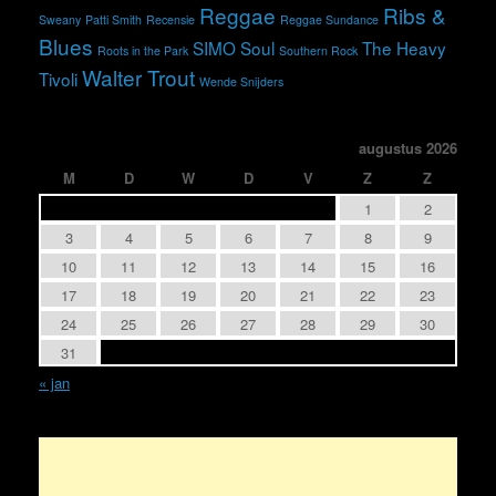
Reggae
Ribs &
Sweany
Patti Smith
Recensie
Reggae Sundance
Blues
SIMO
Soul
The Heavy
Roots in the Park
Southern Rock
Walter Trout
Tivoli
Wende Snijders
augustus 2026
M
D
W
D
V
Z
Z
1
2
3
4
5
6
7
8
9
10
11
12
13
14
15
16
17
18
19
20
21
22
23
24
25
26
27
28
29
30
31
« jan