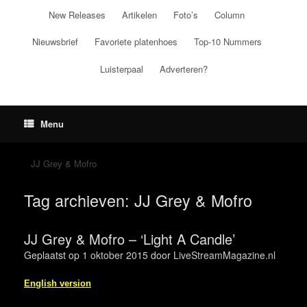
Ga
New Releases
Artikelen
Foto’s
Column
naar
de
Nieuwsbrief
Favoriete platenhoes
Top-10 Nummers
inhoud
Luisterpaal
Adverteren?
Menu
JJ Grey & Mofro
Tag archieven:
JJ Grey & Mofro
JJ Grey & Mofro – ‘Light A Candle’
Geplaatst op
1 oktober 2015
door
LiveStreamMagazine.nl
English version