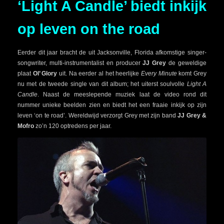
‘Light A Candle’ biedt inkijk
op leven on the road
Eerder dit jaar bracht de uit Jacksonville, Florida afkomstige singer-
songwriter, multi-instrumentalist en producer
JJ Grey
de geweldige
plaat
Ol’ Glory
uit. Na eerder al het heerlijke
Every Minute
komt Grey
nu met de tweede single van dit album; het uiterst soulvolle
Light A
Candle
. Naast de meeslepende muziek laat de video rond dit
nummer unieke beelden zien en biedt het een fraaie inkijk op zijn
leven ‘on te road’. Wereldwijd verzorgt Grey met zijn band
JJ Grey &
Mofro
zo’n 120 optredens per jaar.