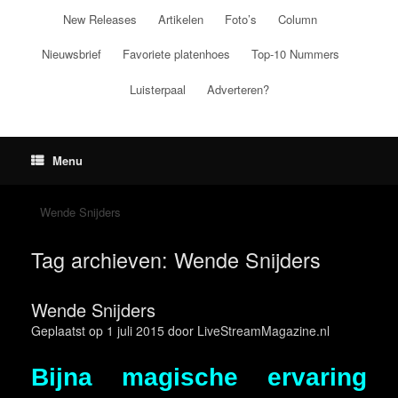
Ga
New Releases
Artikelen
Foto’s
Column
naar
de
Nieuwsbrief
Favoriete platenhoes
Top-10 Nummers
inhoud
Luisterpaal
Adverteren?
Menu
Wende Snijders
Tag archieven:
Wende Snijders
Wende Snijders
Geplaatst op
1 juli 2015
door
LiveStreamMagazine.nl
Bijna magische ervaring