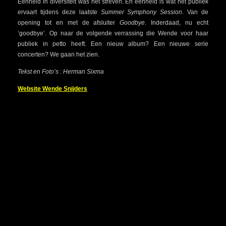
Eenheid in diversiteit was het streven. En eenheid is wat het publiek
ervaart tijdens deze laatste
Summer Symphony Session
. Van de
opening tot en met de afsluiter
Goodbye
. Inderdaad, nu echt
‘goodbye’. Op naar de volgende verrassing die Wende voor haar
publiek in petto heeft. Een nieuw album? Een nieuwe serie
concerten? We gaan het zien.
Tekst en Foto’s : Herman Sixma
Website Wende Snijders