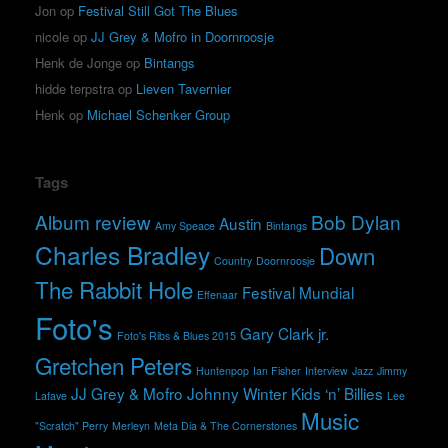
Jon
op
Festival Still Got The Blues
nicole
op
JJ Grey & Mofro in Doornroosje
Henk de Jonge
op
Bintangs
hidde terpstra
op
Lieven Tavernier
Henk
op
Michael Schenker Group
Tags
Album review
Bob Dylan
Austin
Amy Speace
Bintangs
Charles Bradley
Down
Country
Doornroosje
The Rabbit Hole
Festival Mundial
Effenaar
Foto's
Gary Clark jr.
Foto's Ribs & Blues 2015
Gretchen Peters
Huntenpop
Ian Fisher
Interview
Jazz
Jimmy
JJ Grey & Mofro
Johnny Winter
Kids ‘n’ Billies
Lafave
Lee
Music
"Scratch" Perry
Merleyn
Meta Dia & The Cornerstones