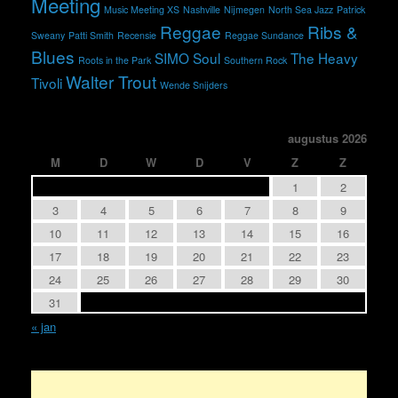
Meeting
Music Meeting XS
Nashville
Nijmegen
North Sea Jazz
Patrick
Reggae
Ribs &
Sweany
Patti Smith
Recensie
Reggae Sundance
Blues
SIMO
Soul
The Heavy
Roots in the Park
Southern Rock
Walter Trout
Tivoli
Wende Snijders
augustus 2026
M
D
W
D
V
Z
Z
1
2
3
4
5
6
7
8
9
10
11
12
13
14
15
16
17
18
19
20
21
22
23
24
25
26
27
28
29
30
31
« jan