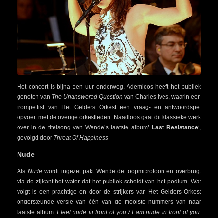
Het concert is bijna een uur onderweg. Ademloos heeft het publiek
genoten van
The Unanswered Question
van Charles Ives, waarin een
trompettist van Het Gelders Orkest een vraag- en antwoordspel
opvoert met de overige orkestleden. Naadloos gaat dit klassieke werk
over in de titelsong van Wende’s laatste album’
Last Resistance
‘,
gevolgd door
Threat Of Happiness
.
Nude
Als
Nude
wordt ingezet pakt Wende de loopmicrofoon en overbrugt
via de zijkant het water dat het publiek scheidt van het podium. Wat
volgt is een prachtige en door de strijkers van Het Gelders Orkest
ondersteunde versie van één van de mooiste nummers van haar
laatste album.
I feel nude in front of you / I am nude in front of you
.