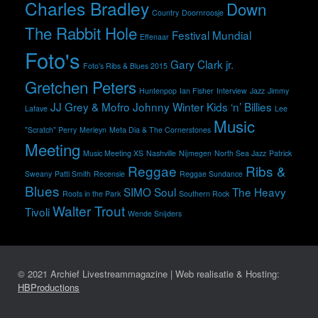
Charles Bradley
Down
Country
Doornroosje
The Rabbit Hole
Festival Mundial
Effenaar
Foto's
Gary Clark jr.
Foto's Ribs & Blues 2015
Gretchen Peters
Huntenpop
Ian Fisher
Interview
Jazz
Jimmy
JJ Grey & Mofro
Johnny Winter
Kids ‘n’ Billies
Lafave
Lee
Music
"Scratch" Perry
Merleyn
Meta Dia & The Cornerstones
Meeting
Music Meeting XS
Nashville
Nijmegen
North Sea Jazz
Patrick
Reggae
Ribs &
Sweany
Patti Smith
Recensie
Reggae Sundance
Blues
SIMO
Soul
The Heavy
Roots in the Park
Southern Rock
Walter Trout
Tivoli
Wende Snijders
© 2021 Archief Livestreammagazine | Web realisatie & Hosting:
HBProductions