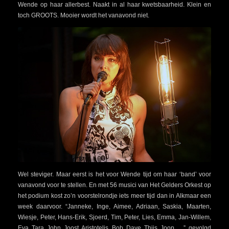
Wende op haar allerbest. Naakt in al haar kwetsbaarheid. Klein en
toch GROOTS. Mooier wordt het vanavond niet.
Wel steviger. Maar eerst is het voor Wende tijd om haar ‘band’ voor
vanavond voor te stellen. En met 56 musici van Het Gelders Orkest op
het podium kost zo’n voorstelrondje iets meer tijd dan in Alkmaar een
week daarvoor. “Janneke, Inge, Aimee, Adriaan, Saskia, Maarten,
Wiesje, Peter, Hans-Erik, Sjoerd, Tim, Peter, Lies, Emma, Jan-Willem,
Eva, Tara, John, Joost, Aristotelis, Bob, Dave, Thijs, Joop…..”, gevolgd