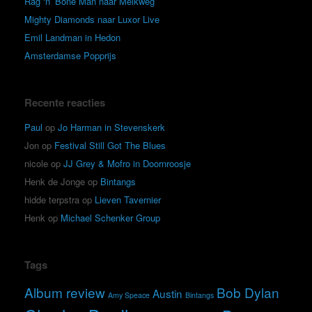
Rag ‘n’ Bone Man naar Melkweg
Mighty Diamonds naar Luxor Live
Emil Landman in Hedon
Amsterdamse Popprijs
Recente reacties
Paul
op
Jo Harman in Stevenskerk
Jon
op
Festival Still Got The Blues
nicole
op
JJ Grey & Mofro in Doornroosje
Henk de Jonge
op
Bintangs
hidde terpstra
op
Lieven Tavernier
Henk
op
Michael Schenker Group
Tags
Album review
Bob Dylan
Austin
Amy Speace
Bintangs