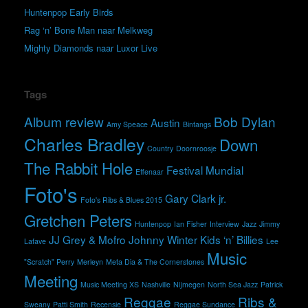
Huntenpop Early Birds
Rag ‘n’ Bone Man naar Melkweg
Mighty Diamonds naar Luxor Live
Tags
Album review
Bob Dylan
Austin
Amy Speace
Bintangs
Charles Bradley
Down
Country
Doornroosje
The Rabbit Hole
Festival Mundial
Effenaar
Foto's
Gary Clark jr.
Foto's Ribs & Blues 2015
Gretchen Peters
Huntenpop
Ian Fisher
Interview
Jazz
Jimmy
JJ Grey & Mofro
Johnny Winter
Kids ‘n’ Billies
Lafave
Lee
Music
"Scratch" Perry
Merleyn
Meta Dia & The Cornerstones
Meeting
Music Meeting XS
Nashville
Nijmegen
North Sea Jazz
Patrick
Reggae
Ribs &
Sweany
Patti Smith
Recensie
Reggae Sundance