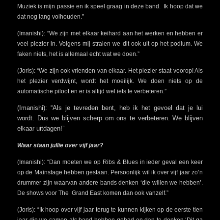
Muziek is mijn passie en ik speel graag in deze band. Ik hoop dat we
dat nog lang volhouden.”
(Imanishi): “We zijn met elkaar keihard aan het werken en hebben er
veel plezier in. Volgens mij stralen we dit ook uit op het podium. We
faken niets, het is allemaal echt wat we doen.”
(Joris): “We zijn ook vrienden van elkaar. Het plezier staat voorop! Als
het plezier verdwijnt, wordt het moeilijk. We doen niets op de
automatische piloot en er is altijd wel iets te verbeteren.”
(Imanishi): “Als je tevreden bent, heb ik het gevoel dat je lui
wordt. Dus we blijven scherp om ons te verbeteren. We blijven
elkaar uitdagen!”
Waar staan jullie over vijf jaar?
(Imanishi): “Dan moeten we op Ribs & Blues in ieder geval een keer
op de Mainstage hebben gestaan. Persoonlijk wil ik over vijf jaar zo’n
drummer zijn waarvan andere bands denken ‘die willen we hebben’.
De shows voor The Grand East komen dan ook vanzelf.”
(Joris): “Ik hoop over vijf jaar terug te kunnen kijken op de eerste tien