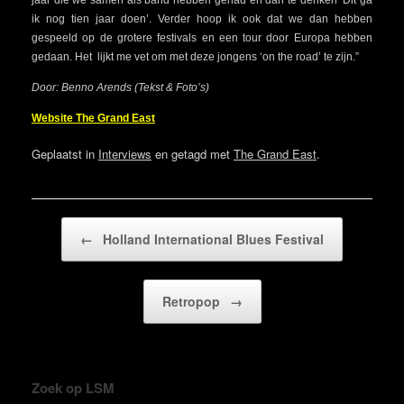
jaar die we samen als band hebben gehad en dan te denken ‘Dit ga
ik nog tien jaar doen’. Verder hoop ik ook dat we dan hebben
gespeeld op de grotere festivals en een tour door Europa hebben
gedaan. Het lijkt me vet om met deze jongens ‘on the road’ te zijn.”
Door: Benno Arends (Tekst & Foto’s)
Website The Grand East
Geplaatst in
Interviews
en getagd met
The Grand East
.
Bericht navigatie
←
Holland International Blues Festival
Retropop
→
Zoek op LSM