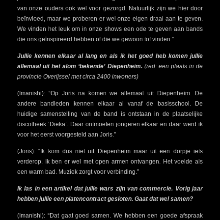
van onze ouders ook wel voor gezorgd. Natuurlijk zijn we hier door
beïnvloed, maar we proberen er wel onze eigen draai aan te geven.
We vinden het leuk om in onze shows een ode te geven aan bands
die ons geïnspireerd hebben of die we gewoon tof vinden.”
Jullie kennen elkaar al lang en als ik het goed heb komen jullie
allemaal uit het alom ‘bekende’ Diepenheim.
(red: een plaats in de
provincie Overijssel met circa 2400 inwoners)
(Imanishi): “Op Joris na komen we allemaal uit Diepenheim. De
andere bandleden kennen elkaar al vanaf de basisschool. De
huidige samenstelling van de band is ontstaan in de plaatselijke
discotheek ‘Dieka’. Daar ontmoeten jongeren elkaar en daar werd ik
voor het eerst voorgesteld aan Joris.”
(Joris): “Ik kom dus niet uit Diepenheim maar uit een dorpje iets
verderop. Ik ben er wel met open armen ontvangen. Het voelde als
een warm bad. Muziek zorgt voor verbinding.”
Ik las in een artikel dat jullie wars zijn van commercie. Vorig jaar
hebben jullie een platencontract gesloten. Gaat dat wel samen?
(Imanishi): “Dat gaat goed samen. We hebben een goede afspraak