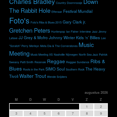
Charles Bradley
Down
Country
Doornroosje
The Rabbit Hole
Festival Mundial
Effenaar
Foto's
Gary Clark jr.
Foto's Ribs & Blues 2015
Gretchen Peters
Huntenpop
Ian Fisher
Interview
Jazz
Jimmy
JJ Grey & Mofro
Johnny Winter
Kids ‘n’ Billies
Lafave
Lee
Music
"Scratch" Perry
Merleyn
Meta Dia & The Cornerstones
Meeting
Music Meeting XS
Nashville
Nijmegen
North Sea Jazz
Patrick
Reggae
Ribs &
Sweany
Patti Smith
Recensie
Reggae Sundance
Blues
SIMO
Soul
The Heavy
Roots in the Park
Southern Rock
Walter Trout
Tivoli
Wende Snijders
augustus 2026
M
D
W
D
V
Z
Z
1
2
3
4
5
6
7
8
9