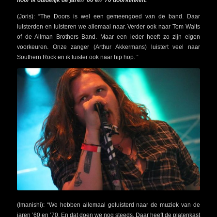
hoor ik duidelijk de jaren ’60 en ‘70 doorklinken.
(Joris): “The Doors is wel een gemeengoed van de band. Daar
luisterden en luisteren we allemaal naar. Verder ook naar Tom Waits
of de Allman Brothers Band. Maar een ieder heeft zo zijn eigen
voorkeuren. Onze zanger (Arthur Akkermans) luistert veel naar
Southern Rock en ik luister ook naar hip hop. “
(Imanishi): “We hebben allemaal geluisterd naar de muziek van de
jaren ’60 en ’70. En dat doen we nog steeds. Daar heeft de platenkast