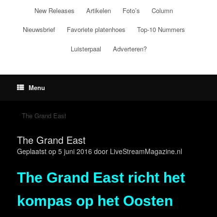
Ga
New Releases
Artikelen
Foto’s
Column
naar
de
Nieuwsbrief
Favoriete platenhoes
Top-10 Nummers
inhoud
Luisterpaal
Adverteren?
Menu
The Grand East
The Grand East
Geplaatst op
5 juni 2016
door
LiveStreamMagazine.nl
The Grand East richt het
kompas op het Oosten