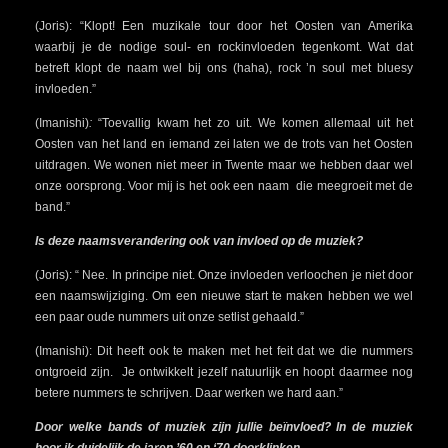
(Joris): “Klopt! Een muzikale tour door het Oosten van Amerika
waarbij je de nodige soul- en rockinvloeden tegenkomt. Wat dat
betreft klopt de naam wel bij ons (haha), rock ’n soul met bluesy
invloeden.”
(Imanishi)
:
“Toevallig kwam het zo uit. We komen allemaal uit het
Oosten van het land en iemand zei laten we de trots van het Oosten
uitdragen. We wonen niet meer in Twente maar we hebben daar wel
onze oorsprong. Voor mij is het ook een naam die meegroeit met de
band.”
Is deze naamsverandering ook van invloed op de muziek?
(Joris): “ Nee. In principe niet. Onze invloeden verloochen je niet door
een naamswijziging. Om een nieuwe start te maken hebben we wel
een paar oude nummers uit onze setlist gehaald.”
(Imanishi): Dit heeft ook te maken met het feit dat we die nummers
ontgroeid zijn. Je ontwikkelt jezelf natuurlijk en hoopt daarmee nog
betere nummers te schrijven. Daar werken we hard aan.”
Door welke bands of muziek zijn jullie beïnvloed? In de muziek