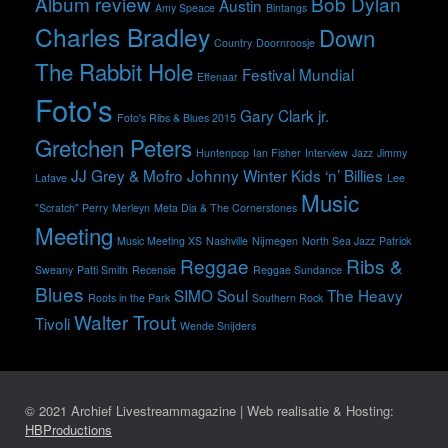
Album review
Bob Dylan
Austin
Amy Speace
Bintangs
Charles Bradley
Down
Country
Doornroosje
The Rabbit Hole
Festival Mundial
Effenaar
Foto's
Gary Clark jr.
Foto's Ribs & Blues 2015
Gretchen Peters
Huntenpop
Ian Fisher
Interview
Jazz
Jimmy
JJ Grey & Mofro
Johnny Winter
Kids ‘n’ Billies
Lafave
Lee
Music
"Scratch" Perry
Merleyn
Meta Dia & The Cornerstones
Meeting
Music Meeting XS
Nashville
Nijmegen
North Sea Jazz
Patrick
Reggae
Ribs &
Sweany
Patti Smith
Recensie
Reggae Sundance
Blues
SIMO
Soul
The Heavy
Roots in the Park
Southern Rock
Walter Trout
Tivoli
Wende Snijders
© 2021 Archief Livestreammagazine | Web realisatie & Hosting:
HBProductions