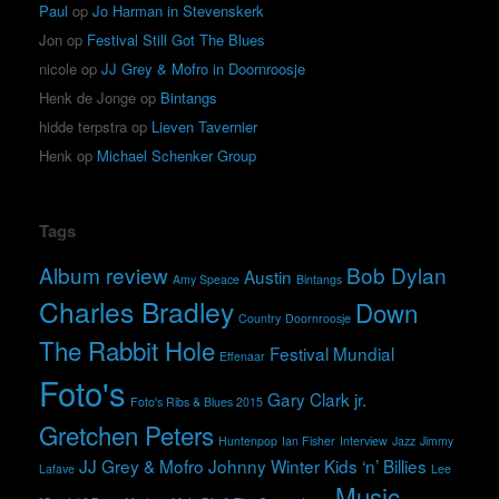
Paul
op
Jo Harman in Stevenskerk
Jon
op
Festival Still Got The Blues
nicole
op
JJ Grey & Mofro in Doornroosje
Henk de Jonge
op
Bintangs
hidde terpstra
op
Lieven Tavernier
Henk
op
Michael Schenker Group
Tags
Album review
Bob Dylan
Austin
Amy Speace
Bintangs
Charles Bradley
Down
Country
Doornroosje
The Rabbit Hole
Festival Mundial
Effenaar
Foto's
Gary Clark jr.
Foto's Ribs & Blues 2015
Gretchen Peters
Huntenpop
Ian Fisher
Interview
Jazz
Jimmy
JJ Grey & Mofro
Johnny Winter
Kids ‘n’ Billies
Lafave
Lee
Music