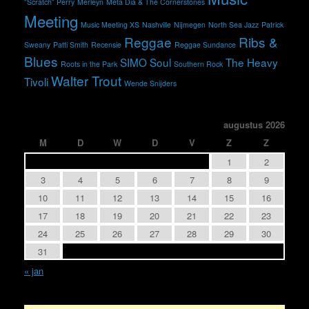
"Scratch" Perry
Merleyn
Meta Dia & The Cornerstones
Meeting
Music Meeting XS
Nashville
Nijmegen
North Sea Jazz
Patrick
Reggae
Ribs &
Sweany
Patti Smith
Recensie
Reggae Sundance
Blues
SIMO
Soul
The Heavy
Roots in the Park
Southern Rock
Walter Trout
Tivoli
Wende Snijders
augustus 2026
M
D
W
D
V
Z
Z
1
2
3
4
5
6
7
8
9
10
11
12
13
14
15
16
17
18
19
20
21
22
23
24
25
26
27
28
29
30
31
« jan