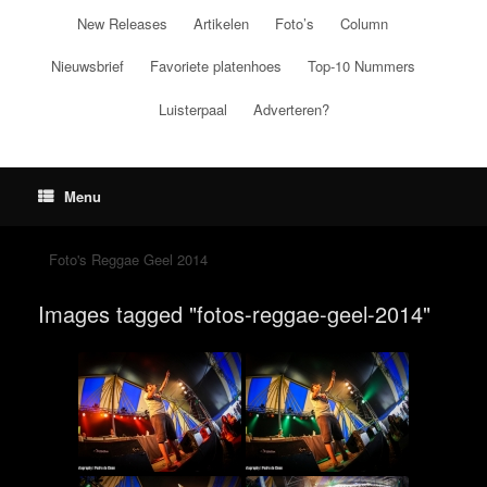
Ga
New Releases
Artikelen
Foto’s
Column
naar
de
Nieuwsbrief
Favoriete platenhoes
Top-10 Nummers
inhoud
Luisterpaal
Adverteren?
Menu
Foto's Reggae Geel 2014
Images tagged "fotos-reggae-geel-2014"